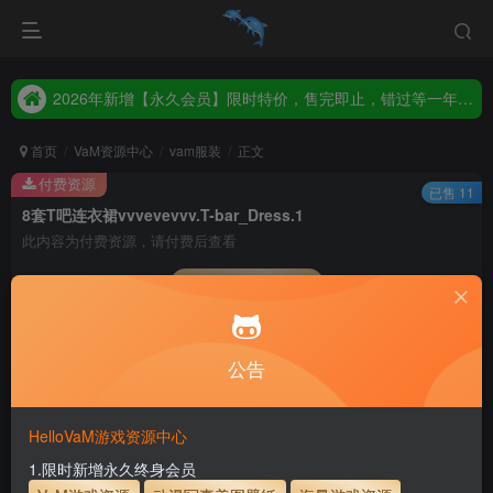
2026年新增【永久会员】限时特价，售完即止，错过等一年！！！
统一解压码www.hellovam.com，如有备注以备注为准
2026年新增【永久会员】限时特价，售完即止，错过等一年！！！
统一解压码www.hellovam.com，如有备注以备注为准
首页
VaM资源中心
vam服装
正文
付费资源
已售 11
8套T吧连衣裙vvvevevvv.T-bar_Dress.1
此内容为付费资源，请付费后查看
会员专属资源
5
1
月度会员
永久至尊会员
公告
您暂无购买权限，请先开通会员
开通会员
HelloVaM游戏资源中心
永久至尊会员终生有效
会员免费下载资源
1.限时新增永久终身会员
主流网盘——高速下载
会员专属交流群
专人上传每天更新
支付页面打不开或支付后不跳转请联系QQ：3317425885