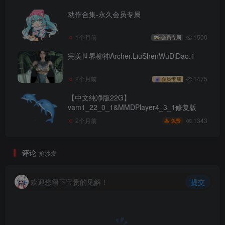
动作合集-永久会员专属
1个月前
1500
会员专属
完美世界柳神Archer.LiuShenWuDiDao.1
2个月前
1475
会员专属
【中文纯净版22G】
vam1_22_0_1&MMDPlayer4_3_1修复版
1343
2个月前
免费
评论
抢沙发
欢迎您留下宝贵的见解！
提交