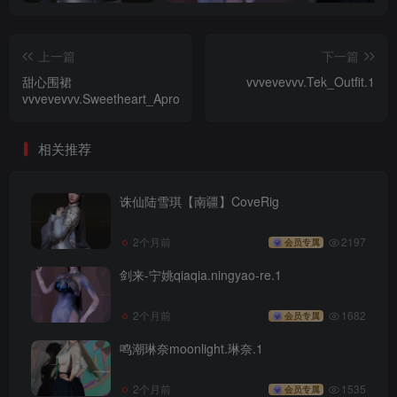
上一篇
下一篇
甜心围裙
vvvevevvv.Tek_Outfit.1
vvvevevvv.Sweetheart_Apron.1
相关推荐
诛仙陆雪琪【南疆】CoveRig
2个月前
2197
会员专属
剑来-宁姚qiaqia.ningyao-re.1
2个月前
1682
会员专属
鸣潮琳奈moonlight.琳奈.1
2个月前
1535
会员专属