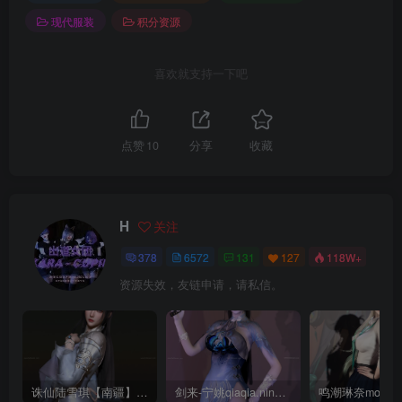
现代服装
积分资源
喜欢就支持一下吧
点赞
10
分享
收藏
H
关注
378
6572
131
127
118W+
资源失效，友链申请，请私信。
诛仙陆雪琪【南疆】CoveRig
剑来-宁姚qiaqia.ningyao-re.1