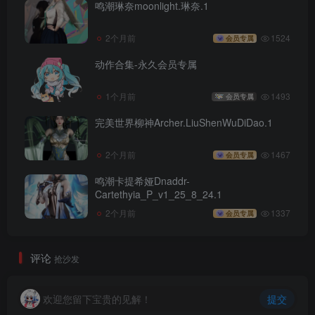
鸣潮琳奈moonlight.琳奈.1
2个月前
1524
会员专属
动作合集-永久会员专属
1个月前
1493
会员专属
完美世界柳神Archer.LiuShenWuDiDao.1
2个月前
1467
会员专属
鸣潮卡提希娅Dnaddr-
Cartethyia_P_v1_25_8_24.1
2个月前
1337
会员专属
评论
抢沙发
欢迎您留下宝贵的见解！
提交