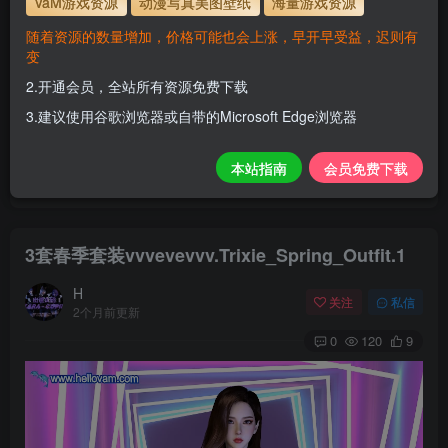
VaM游戏资源
动漫写真美图壁纸
海量游戏资源
解压密码
www.hellovam.com
随着资源的数量增加，价格可能也会上涨，早开早受益，迟则有
变
2.开通会员，全站所有资源免费下载
开通会员【免费下载】全站资源！
3.建议使用谷歌浏览器或自带的Microsoft Edge浏览器
1.为了资源不失效！请不要在线解压！
2.请先保存到自己网盘后再下载！
本站指南
会员免费下载
3.有任何问题请联系客服或评论留言。
3套春季套装vvvevevvv.Trixie_Spring_Outfit.1
H
关注
私信
2个月前更新
0
120
9