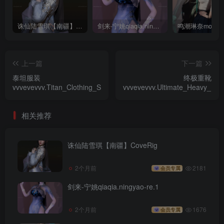
诛仙陆雪琪【南疆】CoveRig
剑来-宁姚qiaqia.ningyao-re.1
上一篇
下一篇
泰坦服装
终极重靴
vvvevevvv.Titan_Clothing_Set.1
vvvevevvv.Ultimate_Heavy_Boo
相关推荐
诛仙陆雪琪【南疆】CoveRig
2个月前
2181
会员专属
剑来-宁姚qiaqia.ningyao-re.1
2个月前
1676
会员专属