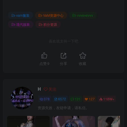
vam服装
VaM资源中心
vvvevevvv
现代服装
积分资源
喜欢就支持一下吧
点赞
9
分享
收藏
H
关注
378
6572
131
127
118W+
资源失效，友链申请，请私信。