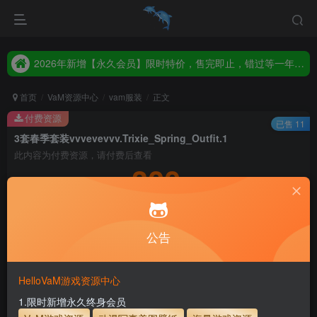
2026年新增【永久会员】限时特价，售完即止，错过等一年！！！
统一解压码www.hellovam.com，如有备注以备注为准
2026年新增【永久会员】限时特价，售完即止，错过等一年！！！
统一解压码www.hellovam.com，如有备注以备注为准
首页
VaM资源中心
vam服装
正文
付费资源
已售 11
3套春季套装vvvevevvv.Trixie_Spring_Outfit.1
此内容为付费资源，请付费后查看
300
积分
5
1
月度会员
永久至尊会员
公告
登录购买
永久至尊会员终生有效
会员免费下载资源
主流网盘——高速下载
会员专属交流群
专人上传每天更新
HelloVaM游戏资源中心
支付页面打不开或支付后不跳转请联系QQ：3317425885
1.限时新增永久终身会员
服装使用教程