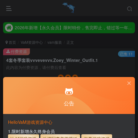
2026年新增【永久会员】限时特价，售完即止，错过等一年！！！
统一解压码www.hellovam.com，如有备注以备注为准
2026年新增【永久会员】限时特价，售完即止，错过等一年！！！
统一解压码www.hellovam.com，如有备注以备注为准
首页
VaM资源中心
vam服装
正文
付费资源
已售 11
4套冬季套装vvvevevvv.Zoey_Winter_Outfit.1
此内容为付费资源，请付费后查看
300
积分
5
1
月度会员
永久至尊会员
公告
登录购买
永久至尊会员终生有效
会员免费下载资源
主流网盘——高速下载
会员专属交流群
专人上传每天更新
HelloVaM游戏资源中心
支付页面打不开或支付后不跳转请联系QQ：3317425885
1.限时新增永久终身会员
服装使用教程