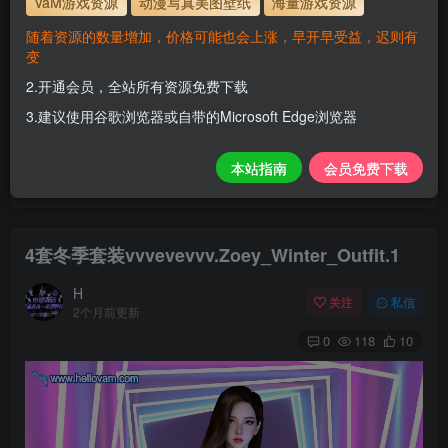
VaM游戏资源
动漫写真美图壁纸
海量游戏资源
解压密码
www.hellovam.com
随着资源的数量增加，价格可能也会上涨，早开早受益，迟则有
变
2.开通会员，全站所有资源免费下载
开通会员【免费下载】全站资源！
3.建议使用谷歌浏览器或自带的Microsoft Edge浏览器
1.为了资源不失效！请不要在线解压！
2.请先保存到自己网盘后再下载！
本站指南
会员免费下载
3.有任何问题请联系客服或评论留言。
4套冬季套装vvvevevvv.Zoey_Winter_Outfit.1
H
关注
私信
2个月前更新
0
118
10