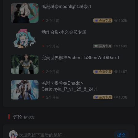
鸣潮琳奈moonlight.琳奈.1
2个月前
1525
会员专属
动作合集-永久会员专属
1个月前
1493
会员专属
完美世界柳神Archer.LiuShenWuDiDao.1
2个月前
1467
会员专属
鸣潮卡提希娅Dnaddr-
Cartethyia_P_v1_25_8_24.1
2个月前
1338
会员专属
评论
抢沙发
欢迎您留下宝贵的见解！
提交