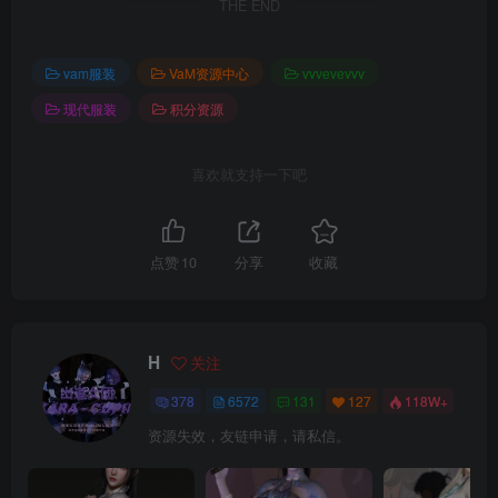
THE END
vam服装
VaM资源中心
vvvevevvv
现代服装
积分资源
喜欢就支持一下吧
点赞
10
分享
收藏
H
关注
378
6572
131
127
118W+
资源失效，友链申请，请私信。