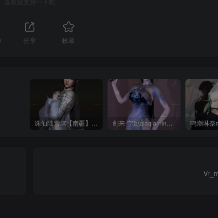
喜欢就支持一下吧
0
分享
收藏
诛仙陆雪琪【南疆】CoveRig
剑来-宁姚qiaqia.ningyao-re.1
Vr_m