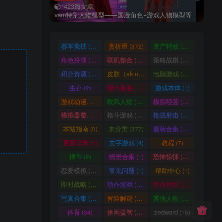
423篇文章
vam特别人物模型——国漫角色+游戏人物模型等
赛车竞技
赏析屋
资产特效
(36)
(372)
(224)
角色扮演
联机整合
策略战棋
(207)
(34)
(71)
积分资源
皮肤（skin）
电脑游戏
(3246)
(1)
(1003)
生存
现代服装
游戏本体
(2)
(929)
(1)
游戏动漫古装
欧风人物
模拟经营
(466)
(62)
(57)
模拟器整合
格斗游戏
枪战射击
(1)
(25)
(105)
本站指南
未分类
服装合集
(0)
(377)
(20)
更新记录
文字游戏
教程
(0)
(4)
(7)
插件
情景合集
恐怖惊悚
(2)
(1)
(64)
恋爱模拟
常见问题
帮助中心
(101)
(1)
(1)
即时战略
动作游戏
动作冒险
(14)
(33)
(336)
写真合集
冒险解谜
其他人物
(370)
(30)
(661)
体育
休闲益智
zedward
(34)
(69)
(15)