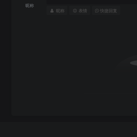
昵称
昵称
表情
快捷回复