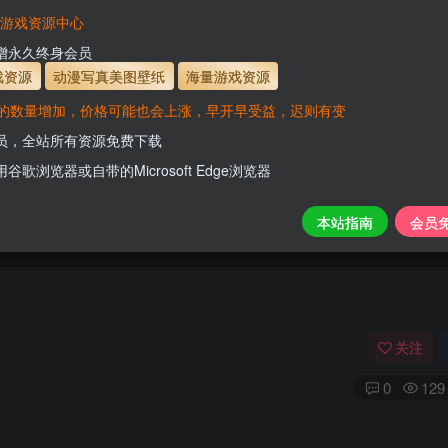
有效
会员免费下载资源
主流网盘——高速下载
会员专属交流群
专人
VaM游戏资源中心
支付页面打不开或支付后不跳转请联系QQ：331
新增永久终身会员
www.hell
戏资源
动漫写真美图壁纸
海量游戏资源
的数量增加，价格可能也会上涨，早开早受益，迟则有变
会员，全站所有资源免费下载
用谷歌浏览器或自带的Microsoft Edge浏览器
本站指南
会员
关注
0
129