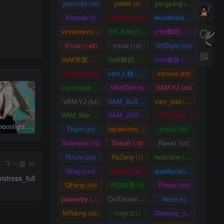
yesmola
ye666
yangyang
(38)
(3)
(86)
Xspada
XFprog
wunderwise
(2)
(12)
(1)
vvvevevvv
VR_Addict
vmd舞蹈数据
(191)
(38)
(2)
Vmax
vmax
VKStyle
(148)
(13)
(26)
VaM资源中心
VaM舞蹈视频
vam服装
(4163)
(5)
(1458)
vam其他
vam人物
vamxw
(3)
(3105)
(83)
vamhappy
VAMDoll
VAM-YJ
(31)
(0)
(49)
VAM-YJ
VAM_SeSe
vam_odd
(54)
(10)
(20)
VAM_Mars
VAM_JAO
TSX
(0)
(15)
(36)
鸣潮琳奈moonlight.琳奈.1
动作合集-永久会员专属
完美世界柳神Archer.LiuShenWuDiDao.1
Thorn
taydenhoxe
starlu
(34)
(8)
(39)
Solerrain
ShaoB
Rose1
(16)
(78)
(54)
Riccio
ReZeny
realclone
(26)
(1)
(70)
下一篇
Qing
qiaqia
qiaodaxian
(244)
(76)
(16)
istress_full
QFeng
P站美图
Pimax
(49)
(2)
(33)
passerby
OniEkohvius
Neiro
(26)
(51)
(6)
MRdong
moyi
Mowang_nixi
(62)
(21)
(139)