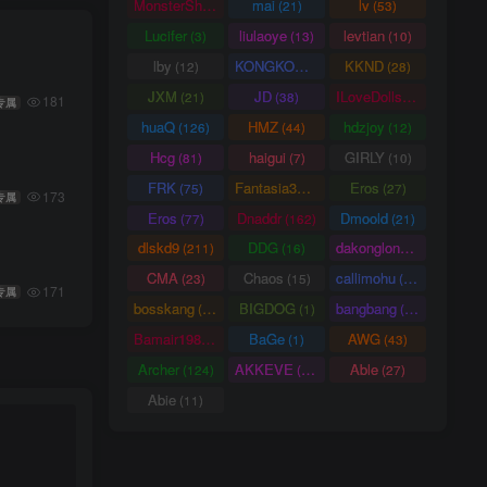
MonsterShinkai
mai
lv
(38)
(21)
(53)
Lucifer
liulaoye
levtian
(3)
(13)
(10)
lby
KONGKONG
KKND
(12)
(9)
(28)
JXM
JD
ILoveDolls
(21)
(38)
(66)
181
专属
huaQ
HMZ
hdzjoy
(126)
(44)
(12)
Hcg
haigui
GIRLY
(81)
(7)
(10)
FRK
Fantasia3DArt
Eros
(75)
(55)
(27)
173
专属
Eros
Dnaddr
Dmoold
(77)
(162)
(21)
dlskd9
DDG
dakonglong
(211)
(16)
(20)
CMA
Chaos
callimohu
(23)
(15)
(57)
171
专属
bosskang
BIGDOG
bangbang
(85)
(1)
(22)
Bamair1984
BaGe
AWG
(15)
(1)
(43)
Archer
AKKEVE
Able
(124)
(114)
(27)
Abie
(11)