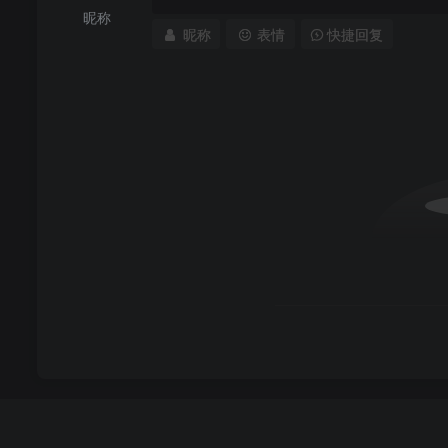
昵称
昵称
表情
快捷回复