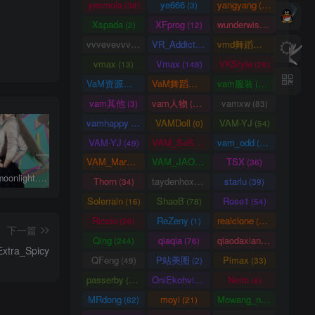
yesmola
ye666
yangyang
(38)
(3)
(86)
Xspada
XFprog
wunderwise
(2)
(12)
(1)
vvvevevvv
VR_Addict
vmd舞蹈数据
(191)
(38)
(2)
vmax
Vmax
VKStyle
(13)
(148)
(26)
VaM资源中心
VaM舞蹈视频
vam服装
(4163)
(5)
(1458)
vam其他
vam人物
vamxw
(3)
(3105)
(83)
vamhappy
VAMDoll
VAM-YJ
(31)
(0)
(54)
VAM-YJ
VAM_SeSe
vam_odd
(49)
(10)
(20)
VAM_Mars
VAM_JAO
TSX
(0)
(15)
(36)
鸣潮琳奈moonlight.琳奈.1
动作合集-永久会员专属
完美世界柳神Archer.LiuShenWuDiDao.1
Thorn
taydenhoxe
starlu
(34)
(8)
(39)
Solerrain
ShaoB
Rose1
(16)
(78)
(54)
Riccio
ReZeny
realclone
(26)
(1)
(70)
下一篇
Qing
qiaqia
qiaodaxian
(244)
(76)
(16)
xtra_Spicy
QFeng
P站美图
Pimax
(49)
(2)
(33)
passerby
OniEkohvius
Neiro
(26)
(51)
(6)
MRdong
moyi
Mowang_nixi
(62)
(21)
(139)