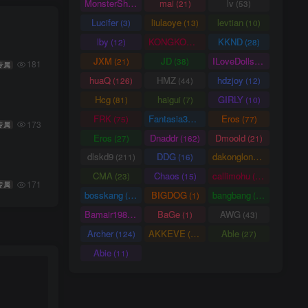
MonsterShinkai
mai
lv
(38)
(21)
(53)
Lucifer
liulaoye
levtian
(3)
(13)
(10)
lby
KONGKONG
KKND
(12)
(9)
(28)
JXM
JD
ILoveDolls
(21)
(38)
(66)
181
专属
huaQ
HMZ
hdzjoy
(126)
(44)
(12)
Hcg
haigui
GIRLY
(81)
(7)
(10)
FRK
Fantasia3DArt
Eros
(75)
(55)
(77)
173
专属
Eros
Dnaddr
Dmoold
(27)
(162)
(21)
dlskd9
DDG
dakonglong
(211)
(16)
(20)
CMA
Chaos
callimohu
(23)
(15)
(57)
171
专属
bosskang
BIGDOG
bangbang
(85)
(1)
(22)
Bamair1984
BaGe
AWG
(15)
(1)
(43)
Archer
AKKEVE
Able
(124)
(114)
(27)
Abie
(11)