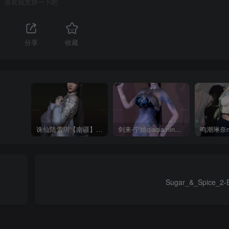
喜欢就支持一下吧
分享
收藏
诛仙陆雪琪【南疆】CoveRig
剑来-宁姚qiaqia.ningyao-re.1
Sugar_&_Spice_2-E