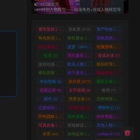
423篇文章
vam特别人物模型——国漫角色+游戏人物模型等
赛车竞技
赏析屋
资产特效
(36)
(372)
(224)
角色扮演
联机整合
策略战棋
(207)
(34)
(71)
积分资源
皮肤（skin）
电脑游戏
(3246)
(1)
(1003)
生存
现代服装
游戏本体
(2)
(929)
(1)
游戏动漫古装
欧风人物
模拟经营
(466)
(62)
(57)
模拟器整合
格斗游戏
枪战射击
(1)
(25)
(105)
本站指南
未分类
服装合集
(0)
(377)
(20)
更新记录
文字游戏
教程
(0)
(4)
(7)
插件
情景合集
恐怖惊悚
(2)
(1)
(64)
恋爱模拟
常见问题
帮助中心
(101)
(1)
(1)
即时战略
动作游戏
动作冒险
(14)
(33)
(336)
写真合集
冒险解谜
其他人物
(370)
(30)
(661)
体育
休闲益智
zedward
(34)
(69)
(15)