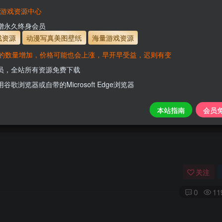
有效
会员免费下载资源
主流网盘——高速下载
会员专属交流群
专人
VaM游戏资源中心
支付页面打不开或支付后不跳转请联系QQ：331
新增永久终身会员
www.hell
戏资源
动漫写真美图壁纸
海量游戏资源
的数量增加，价格可能也会上涨，早开早受益，迟则有变
开通会员【免费下载】全站资源！
会员，全站所有资源免费下载
用谷歌浏览器或自带的Microsoft Edge浏览器
本站指南
会员
关注
0
11