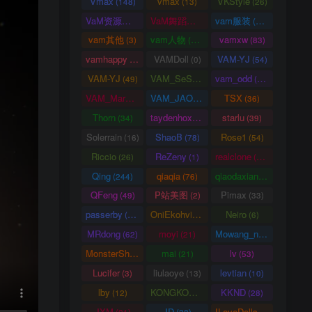
Vmax
vmax
VKStyle
(148)
(13)
(26)
VaM资源中心
VaM舞蹈视频
vam服装
(4163)
(5)
(1458)
vam其他
vam人物
vamxw
(3)
(3105)
(83)
vamhappy
VAMDoll
VAM-YJ
(31)
(0)
(54)
VAM-YJ
VAM_SeSe
vam_odd
(49)
(10)
(20)
VAM_Mars
VAM_JAO
TSX
(0)
(15)
(36)
Thorn
taydenhoxe
starlu
(34)
(8)
(39)
Solerrain
ShaoB
Rose1
(16)
(78)
(54)
Riccio
ReZeny
realclone
(26)
(1)
(70)
Qing
qiaqia
qiaodaxian
(244)
(76)
(16)
QFeng
P站美图
Pimax
(49)
(2)
(33)
passerby
OniEkohvius
Neiro
(26)
(51)
(6)
MRdong
moyi
Mowang_nixi
(62)
(21)
(139)
MonsterShinkai
mai
lv
(38)
(21)
(53)
Lucifer
liulaoye
levtian
(3)
(13)
(10)
lby
KONGKONG
KKND
(12)
(9)
(28)
JXM
JD
ILoveDolls
(21)
(38)
(66)