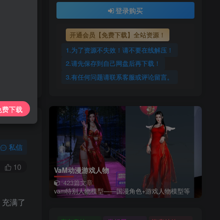
上传每天更新
登录购买
7425885
开通会员【免费下载】全站资源！
源！
1.为了资源不失效！请不要在线解压！
2.请先保存到自己网盘后再下载！
3.有任何问题请联系客服或评论留言。
免费下载
私信
10
VaM动漫游戏人物
423篇文章
vam特别人物模型——国漫角色+游戏人物模型等
编，充满了