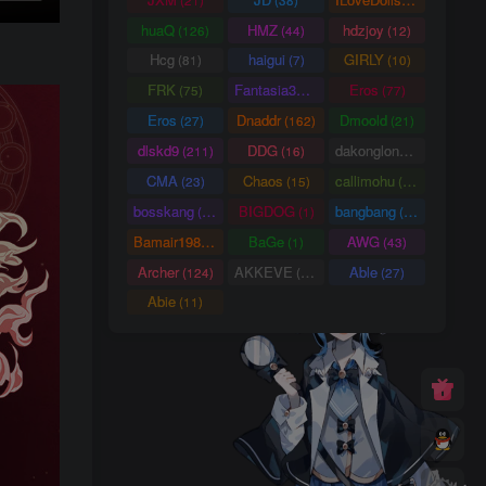
huaQ
HMZ
hdzjoy
(126)
(44)
(12)
Hcg
haigui
GIRLY
(81)
(7)
(10)
FRK
Fantasia3DArt
Eros
(75)
(55)
(77)
Eros
Dnaddr
Dmoold
(27)
(162)
(21)
dlskd9
DDG
dakonglong
(211)
(16)
(20)
CMA
Chaos
callimohu
(23)
(15)
(57)
bosskang
BIGDOG
bangbang
(85)
(1)
(22)
Bamair1984
BaGe
AWG
(15)
(1)
(43)
Archer
AKKEVE
Able
(124)
(114)
(27)
Abie
(11)