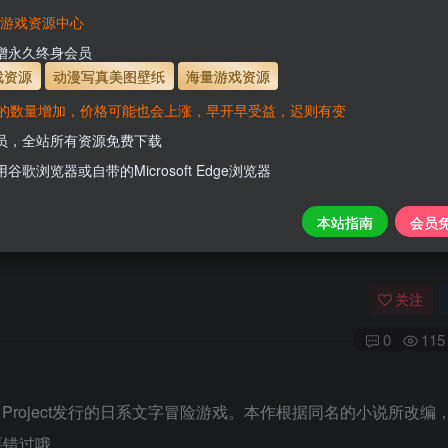
有效
会员免费下载资源
主流网盘——高速下载
会员专属交流群
专人
VaM游戏资源中心
支付页面打不开或支付后不跳转请联系QQ：331
新增永久终身会员
开通会员【免费下载】全站资
戏资源
动漫写真美图壁纸
海量游戏资源
的数量增加，价格可能也会上涨，早开早受益，迟则有变
会员，全站所有资源免费下载
用谷歌浏览器或自带的Microsoft Edge浏览器
本站指南
会员
关注
0
115
kai Project发行的日系文字冒险游戏。本作根据同名的小说所改
要错过哦。