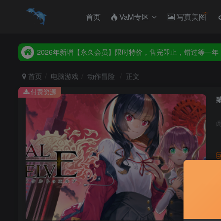
2026年新增【永久会员】限时特价，售完即止，错过等一年
首页
VaM专区
写真美图
统一解压码www.hellovam.com，如有备注以备注为准
2026年新增【永久会员】限时特价，售完即止，错过等一年
统一解压码www.hellovam.com，如有备注以备注为准
首页
电脑游戏
动作冒险
正文
付费资源
致