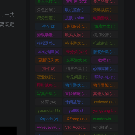
赛车竞技
赏析屋
资产特效
(36)
(372)
(224)
角色扮演
联机整合
策略战棋
(207)
(34)
(71)
中，一共
积分资源
皮肤（skin）
电脑游戏
(3246)
(1)
(1003)
逃离既定
生存
现代服装
游戏本体
(2)
(929)
(1)
游戏动漫古装
欧风人物
模拟经营
(466)
(62)
(57)
模拟器整合
格斗游戏
枪战射击
(1)
(25)
(105)
本站指南
未分类
服装合集
(0)
(377)
(20)
更新记录
文字游戏
教程
(0)
(4)
(7)
插件
情景合集
恐怖惊悚
(2)
(1)
(64)
恋爱模拟
常见问题
帮助中心
(101)
(1)
(1)
即时战略
动作游戏
动作冒险
(14)
(33)
(336)
写真合集
冒险解谜
其他人物
(370)
(30)
(661)
体育
休闲益智
zedward
(34)
(69)
(15)
yesmola
ye666
yangyang
(38)
(3)
(86)
Xspada
XFprog
wunderwise
(2)
(12)
(1)
vvvevevvv
VR_Addict
vmd舞蹈数据
(191)
(38)
(2)