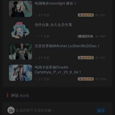
鸣潮琳奈moonlight.琳奈.1
2个月前
1521
会员专属
动作合集-永久会员专属
1个月前
1493
会员专属
完美世界柳神Archer.LiuShenWuDiDao.1
2个月前
1461
会员专属
鸣潮卡提希娅Dnaddr-
Cartethyia_P_v1_25_8_24.1
2个月前
1329
会员专属
评论
抢沙发
欢迎您留下宝贵的见解！
提交