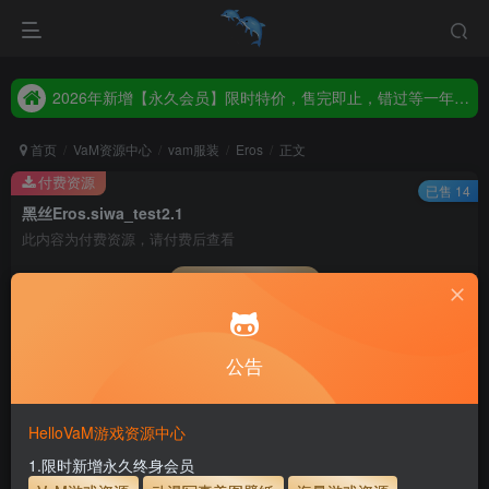
2026年新增【永久会员】限时特价，售完即止，错过等一年！！！
统一解压码www.hellovam.com，如有备注以备注为准
2026年新增【永久会员】限时特价，售完即止，错过等一年！！！
统一解压码www.hellovam.com，如有备注以备注为准
首页
VaM资源中心
vam服装
Eros
正文
付费资源
已售 14
黑丝Eros.siwa_test2.1
此内容为付费资源，请付费后查看
会员专属资源
5
1
月度会员
永久至尊会员
公告
您暂无购买权限，请先开通会员
开通会员
HelloVaM游戏资源中心
永久至尊会员终生有效
会员免费下载资源
1.限时新增永久终身会员
主流网盘——高速下载
会员专属交流群
专人上传每天更新
支付页面打不开或支付后不跳转请联系QQ：3317425885