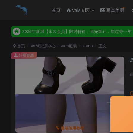
首页
VaM专区
写真美图
2026年新增【永久会员】限时特价，售完即止，错过等一年
统一解压码www.hellovam.com，如有备注以备注为准
2026年新增【永久会员】限时特价，售完即止，错过等一年
统一解压码www.hellovam.com，如有备注以备注为准
首页
VaM资源中心
vam服装
starlu
正文
付费资源
皮
服装使用教程