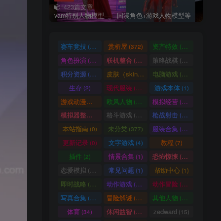
423篇文章
vam特别人物模型——国漫角色+游戏人物模型等
赛车竞技
赏析屋
资产特效
(36)
(372)
(224)
角色扮演
联机整合
策略战棋
(207)
(34)
(71)
积分资源
皮肤（skin）
电脑游戏
(3246)
(1)
(1003)
生存
现代服装
游戏本体
(2)
(929)
(1)
游戏动漫古装
欧风人物
模拟经营
(466)
(62)
(57)
模拟器整合
格斗游戏
枪战射击
(1)
(25)
(105)
本站指南
未分类
服装合集
(0)
(377)
(20)
更新记录
文字游戏
教程
(0)
(4)
(7)
插件
情景合集
恐怖惊悚
(2)
(1)
(64)
恋爱模拟
常见问题
帮助中心
(101)
(1)
(1)
即时战略
动作游戏
动作冒险
(14)
(33)
(336)
写真合集
冒险解谜
其他人物
(370)
(30)
(661)
体育
休闲益智
zedward
(34)
(69)
(15)