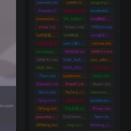
yesmola
ye666
yangyang
(38)
(3)
(86)
Xspada
XFprog
wunderwise
(2)
(12)
(1)
vvvevevvv
VR_Addict
vmd舞蹈数据
(191)
(38)
(2)
vmax
Vmax
VKStyle
(13)
(148)
(26)
VaM资源中心
VaM舞蹈视频
vam服装
(4163)
(5)
(1458)
vam其他
vam人物
vamxw
(3)
(3105)
(83)
vamhappy
VAMDoll
VAM-YJ
(31)
(0)
(54)
VAM-YJ
VAM_SeSe
vam_odd
(49)
(10)
(20)
VAM_Mars
VAM_JAO
TSX
(0)
(15)
(36)
Thorn
taydenhoxe
starlu
(34)
(8)
(39)
Solerrain
ShaoB
Rose1
(16)
(78)
(54)
Riccio
ReZeny
realclone
(26)
(1)
(70)
Qing
qiaqia
qiaodaxian
(244)
(76)
(16)
QFeng
P站美图
Pimax
(49)
(2)
(33)
passerby
OniEkohvius
Neiro
(26)
(51)
(6)
MRdong
moyi
Mowang_nixi
(62)
(21)
(139)