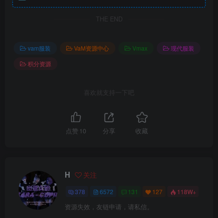
THE END
vam服装
VaM资源中心
Vmax
现代服装
积分资源
喜欢就支持一下吧
点赞
10
分享
收藏
H
关注
378
6572
131
127
118W+
资源失效，友链申请，请私信。