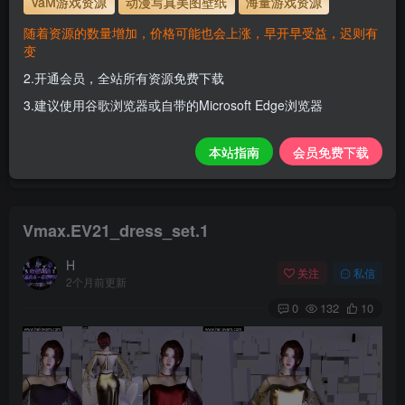
VaM游戏资源
动漫写真美图壁纸
海量游戏资源
解压密码
www.hellovam.com
随着资源的数量增加，价格可能也会上涨，早开早受益，迟则有
变
2.开通会员，全站所有资源免费下载
开通会员【免费下载】全站资源！
3.建议使用谷歌浏览器或自带的Microsoft Edge浏览器
1.为了资源不失效！请不要在线解压！
2.请先保存到自己网盘后再下载！
本站指南
会员免费下载
3.有任何问题请联系客服或评论留言。
Vmax.EV21_dress_set.1
H
关注
私信
2个月前更新
0
132
10