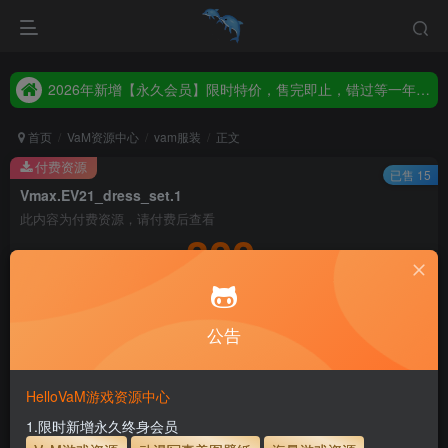
2026年新增【永久会员】限时特价，售完即止，错过等一年！！！
统一解压码www.hellovam.com，如有备注以备注为准
2026年新增【永久会员】限时特价，售完即止，错过等一年！！！
统一解压码www.hellovam.com，如有备注以备注为准
首页
VaM资源中心
vam服装
正文
付费资源
已售 15
Vmax.EV21_dress_set.1
此内容为付费资源，请付费后查看
300
积分
5
1
月度会员
永久至尊会员
公告
登录购买
永久至尊会员终生有效
会员免费下载资源
主流网盘——高速下载
会员专属交流群
专人上传每天更新
HelloVaM游戏资源中心
支付页面打不开或支付后不跳转请联系QQ：3317425885
1.限时新增永久终身会员
服装使用教程