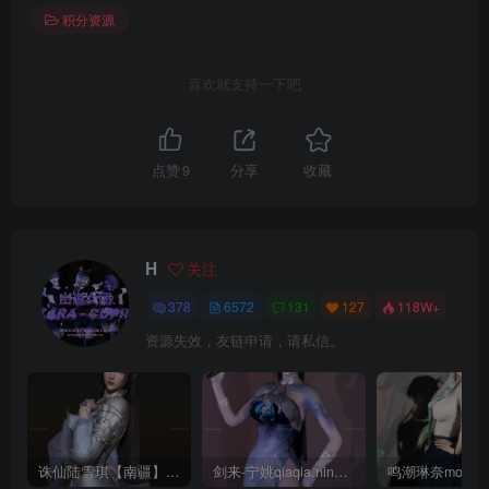
积分资源
喜欢就支持一下吧
点赞
9
分享
收藏
H
关注
378
6572
131
127
118W+
资源失效，友链申请，请私信。
诛仙陆雪琪【南疆】CoveRig
剑来-宁姚qiaqia.ningyao-re.1