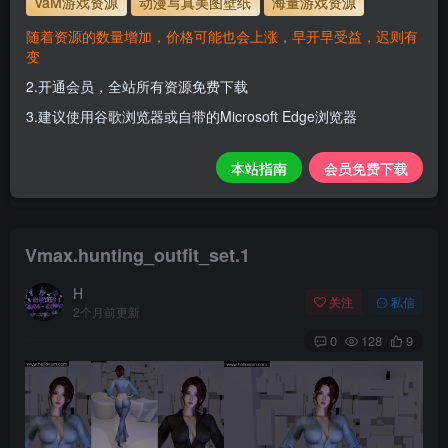
VaM游戏资源
动漫写真美图壁纸
海量游戏资源
解压密码
www.hellovam.com
随着资源的数量增加，价格可能也会上涨，早开早受益，迟则有
变
2.开通会员，全站所有资源免费下载
开通会员【免费下载】全站资源！
3.建议使用谷歌浏览器或自带的Microsoft Edge浏览器
1.为了资源不失效！请不要在线解压！
2.请先保存到自己网盘后再下载！
本站指南
会员免费下载
3.有任何问题请联系客服或评论留言。
Vmax.hunting_outfit_set.1
H
关注
私信
2个月前更新
0
128
9