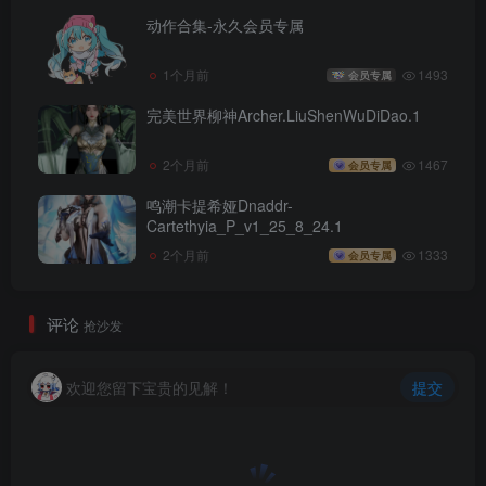
动作合集-永久会员专属
1个月前
1493
会员专属
完美世界柳神Archer.LiuShenWuDiDao.1
2个月前
1467
会员专属
鸣潮卡提希娅Dnaddr-
Cartethyia_P_v1_25_8_24.1
2个月前
1333
会员专属
评论
抢沙发
欢迎您留下宝贵的见解！
提交