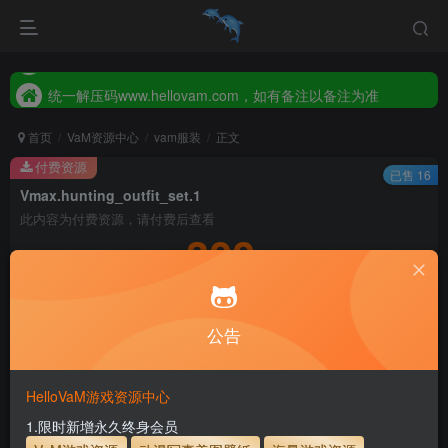
统一解压码www.hellovam.com，如有备注以备注为准
2026年新增【永久会员】限时特价，售完即止，错过等一年！！！
统一解压码www.hellovam.com，如有备注以备注为准
首页
VaM资源中心
vam服装
正文
付费资源
已售 16
Vmax.hunting_outfit_set.1
此内容为付费资源，请付费后查看
300
积分
5
1
月度会员
永久至尊会员
公告
登录购买
永久至尊会员终生有效
会员免费下载资源
主流网盘——高速下载
会员专属交流群
专人上传每天更新
HelloVaM游戏资源中心
支付页面打不开或支付后不跳转请联系QQ：3317425885
1.限时新增永久终身会员
服装使用教程