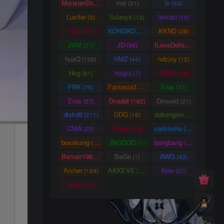
MonsterShinkai
mai
lv
(38)
(21)
(53)
Lucifer
liulaoye
levtian
(3)
(13)
(10)
lby
KONGKONG
KKND
(12)
(9)
(28)
JXM
JD
ILoveDolls
(21)
(38)
(66)
huaQ
HMZ
hdzjoy
(126)
(44)
(12)
Hcg
haigui
GIRLY
(81)
(7)
(10)
FRK
Fantasia3DArt
Eros
(75)
(55)
(77)
Eros
Dnaddr
Dmoold
(27)
(162)
(21)
dlskd9
DDG
dakonglong
(211)
(16)
(20)
CMA
Chaos
callimohu
(23)
(15)
(57)
bosskang
BIGDOG
bangbang
(85)
(1)
(22)
Bamair1984
BaGe
AWG
(15)
(1)
(43)
Archer
AKKEVE
Able
(124)
(114)
(27)
Abie
(11)