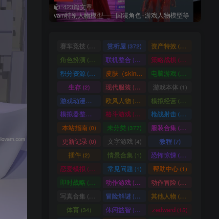
423篇文章
vam特别人物模型——国漫角色+游戏人物模型等
赛车竞技
赏析屋
资产特效
(36)
(372)
(224)
角色扮演
联机整合
策略战棋
(207)
(34)
(71)
积分资源
皮肤（skin）
电脑游戏
(3246)
(1)
(1003)
生存
现代服装
游戏本体
(2)
(929)
(1)
游戏动漫古装
欧风人物
模拟经营
(466)
(62)
(57)
模拟器整合
格斗游戏
枪战射击
(1)
(25)
(105)
本站指南
未分类
服装合集
(0)
(377)
(20)
更新记录
文字游戏
教程
(0)
(4)
(7)
插件
情景合集
恐怖惊悚
(2)
(1)
(64)
恋爱模拟
常见问题
帮助中心
(101)
(1)
(1)
即时战略
动作游戏
动作冒险
(14)
(33)
(336)
写真合集
冒险解谜
其他人物
(370)
(30)
(661)
体育
休闲益智
zedward
(34)
(69)
(15)