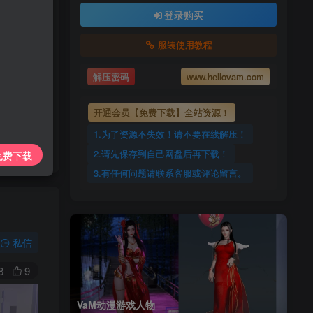
上传每天更新
登录购买
7425885
服装使用教程
ovam.com
解压密码
www.hellovam.com
开通会员【免费下载】全站资源！
1.为了资源不失效！请不要在线解压！
2.请先保存到自己网盘后再下载！
免费下载
3.有任何问题请联系客服或评论留言。
私信
8
9
VaM动漫游戏人物