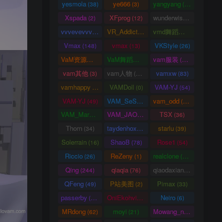
yesmola
ye666
yangyang
(38)
(3)
(86)
Xspada
XFprog
wunderwise
(2)
(12)
(1)
vvvevevvv
VR_Addict
vmd舞蹈数据
(191)
(38)
(2)
Vmax
vmax
VKStyle
(148)
(13)
(26)
VaM资源中心
VaM舞蹈视频
vam服装
(4163)
(5)
(1458)
vam其他
vam人物
vamxw
(3)
(3105)
(83)
vamhappy
VAMDoll
VAM-YJ
(31)
(0)
(54)
VAM-YJ
VAM_SeSe
vam_odd
(49)
(10)
(20)
VAM_Mars
VAM_JAO
TSX
(0)
(15)
(36)
Thorn
taydenhoxe
starlu
(34)
(8)
(39)
Solerrain
ShaoB
Rose1
(16)
(78)
(54)
Riccio
ReZeny
realclone
(26)
(1)
(70)
Qing
qiaqia
qiaodaxian
(244)
(76)
(16)
QFeng
P站美图
Pimax
(49)
(2)
(33)
passerby
OniEkohvius
Neiro
(26)
(51)
(6)
MRdong
moyi
Mowang_nixi
(62)
(21)
(139)