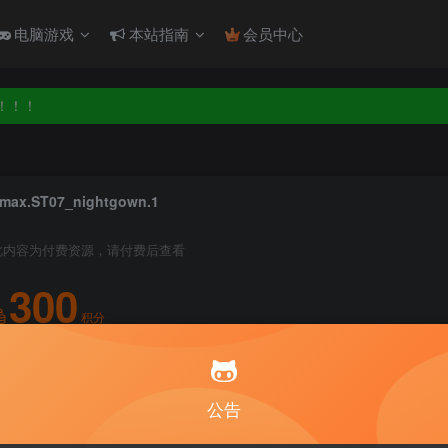
电脑游戏
本站指南
会员中心
！！！
！！！
max.ST07_nightgown.1
此内容为付费资源，请付费后查看
300
积分
5
1
月度会员
永久至尊会员
公告
登