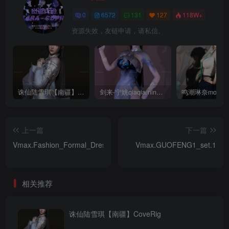
0
6572
131
127
118W+
资源失效，友链申请，请私信。
诛仙陆雪琪【南疆】CoveRig
剑来-宁姚qiaqia.ningyao-re.1
上一篇
下一篇
Vmax.Fashion_Formal_Dress_set.1
Vmax.GUOFENG1_set.1
相关推荐
诛仙陆雪琪【南疆】CoveRig