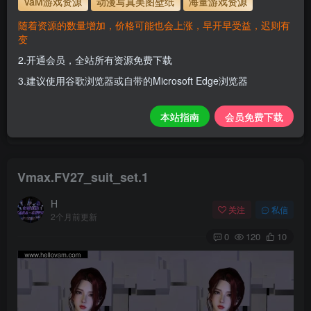
VaM游戏资源
动漫写真美图壁纸
海量游戏资源
解压密码
www.hellovam.com
随着资源的数量增加，价格可能也会上涨，早开早受益，迟则有
变
2.开通会员，全站所有资源免费下载
开通会员【免费下载】全站资源！
3.建议使用谷歌浏览器或自带的Microsoft Edge浏览器
1.为了资源不失效！请不要在线解压！
2.请先保存到自己网盘后再下载！
本站指南
会员免费下载
3.有任何问题请联系客服或评论留言。
Vmax.FV27_suit_set.1
H
关注
私信
2个月前更新
0
120
10