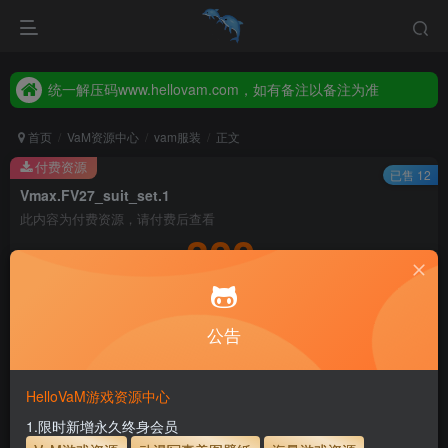
统一解压码www.hellovam.com，如有备注以备注为准
2026年新增【永久会员】限时特价，售完即止，错过等一年！！！
统一解压码www.hellovam.com，如有备注以备注为准
首页
VaM资源中心
vam服装
正文
付费资源
已售 12
Vmax.FV27_suit_set.1
此内容为付费资源，请付费后查看
300
积分
5
1
月度会员
永久至尊会员
公告
登录购买
永久至尊会员终生有效
会员免费下载资源
主流网盘——高速下载
会员专属交流群
专人上传每天更新
HelloVaM游戏资源中心
支付页面打不开或支付后不跳转请联系QQ：3317425885
1.限时新增永久终身会员
服装使用教程