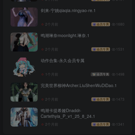
剑来-宁姚qiaqia.ningyao-re.1
2个月前
1680
会员专属
鸣潮琳奈moonlight.琳奈.1
2个月前
1531
会员专属
动作合集-永久会员专属
1个月前
1498
会员专属
完美世界柳神Archer.LiuShenWuDiDao.1
2个月前
1473
会员专属
鸣潮卡提希娅Dnaddr-
Cartethyia_P_v1_25_8_24.1
2个月前
1341
会员专属