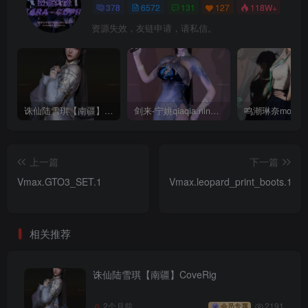
378
6572
131
127
118W+
资源失效，友链申请，请私信。
诛仙陆雪琪【南疆】CoveRig
剑来-宁姚qiaqia.ningyao-re.1
上一篇
下一篇
Vmax.GTO3_SET.1
Vmax.leopard_print_boots.1
相关推荐
诛仙陆雪琪【南疆】CoveRig
2个月前
2191
会员专属