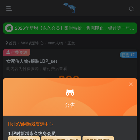
2026年新增【永久会员】限时特价，售完即止，错过等一年！！！
统一解压码www.hellovam.com，如有备注以备注为准
2026年新增【永久会员】限时特价，售完即止，错过等一年！！！
统一解压码www.hellovam.com，如有备注以备注为准
首页
VaM资源中心
vam人物
正文
付费资源
已售 17
女死侍人物+服装LDP_set
此内容为付费资源，请付费后查看
300
积分
5
1
月度会员
永久至尊会员
公告
登录购买
永久至尊会员终生有效
会员免费下载资源
主流网盘——高速下载
会员专属交流群
专人上传每天更新
HelloVaM游戏资源中心
支付页面打不开或支付后不跳转请联系QQ：3317425885
1.限时新增永久终身会员
服装使用教程