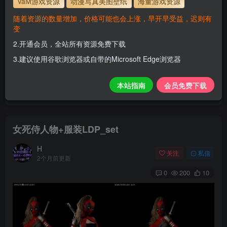
VaM游戏资源
动漫写真美图壁纸
海量游戏资源
解压密码
www.hellovam.com
随着资源的数量增加，价格可能也会上涨，早开早受益，迟则有
变
2.开通会员，全站所有资源免费下载
开通会员【免费下载】全站资源！
3.建议使用谷歌浏览器或自带的Microsoft Edge浏览器
1.为了资源不失效！请不要在线解压！
2.请先保存到自己网盘后再下载！
本站指南
会员免费下载
3.有任何问题请联系客服或评论留言。
女死侍人物+服装LDP_set
H
关注
私信
2个月前更新
0
200
10