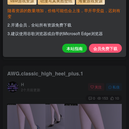
VaM游戏资源
动漫写真美图壁纸
海量游戏资源
解压密码
www.hellovam.com
随着资源的数量增加，价格可能也会上涨，早开早受益，迟则有
变
2.开通会员，全站所有资源免费下载
开通会员【免费下载】全站资源！
3.建议使用谷歌浏览器或自带的Microsoft Edge浏览器
1.为了资源不失效！请不要在线解压！
2.请先保存到自己网盘后再下载！
本站指南
会员免费下载
3.有任何问题请联系客服或评论留言。
AWG.classic_high_heel_plus.1
H
关注
私信
2个月前更新
0
153
10