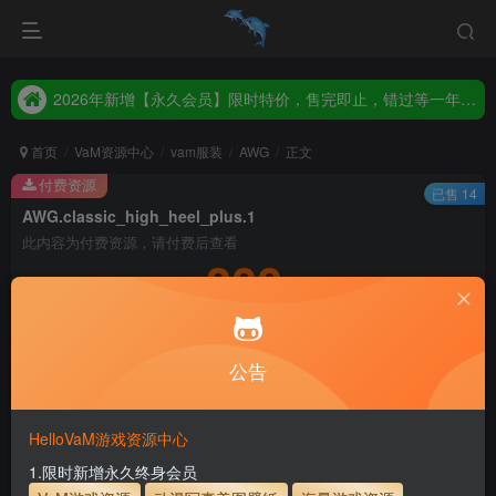
2026年新增【永久会员】限时特价，售完即止，错过等一年！！！
统一解压码www.hellovam.com，如有备注以备注为准
2026年新增【永久会员】限时特价，售完即止，错过等一年！！！
统一解压码www.hellovam.com，如有备注以备注为准
首页
VaM资源中心
vam服装
AWG
正文
付费资源
已售 14
AWG.classic_high_heel_plus.1
此内容为付费资源，请付费后查看
300
积分
5
1
月度会员
永久至尊会员
公告
登录购买
永久至尊会员终生有效
会员免费下载资源
主流网盘——高速下载
会员专属交流群
专人上传每天更新
HelloVaM游戏资源中心
支付页面打不开或支付后不跳转请联系QQ：3317425885
1.限时新增永久终身会员
服装使用教程