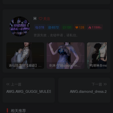
H
关注
378
6572
131
128
119W+
资源失效，友链申请，请私信。
诛仙陆雪琪【南疆】CoveRig
剑来-宁姚qiaqia.ningyao-re.1
上一篇
下一篇
AWG.AWG_GUGGI_MULES.2
AWG.diamond_dress.2
相关推荐