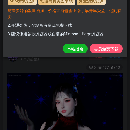
VaM游戏资源
动漫写真美图壁纸
海量游戏资源
使用方法
解压后，放进文件夹AddonPackages即可，更多请看本
随着资源的数量增加，价格可能也会上涨，早开早受益，迟则有
站教程
变
解压码为本网址
www.hellovam.com
2.开通会员，全站所有资源免费下载
3.建议使用谷歌浏览器或自带的Microsoft Edge浏览器
zzlwyh.A-2.1
本站指南
会员免费下载
H
关注
私信
2个月前更新
0
137
10