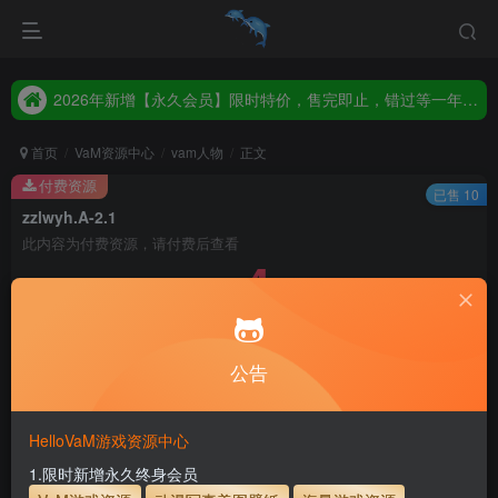
2026年新增【永久会员】限时特价，售完即止，错过等一年！！！
统一解压码www.hellovam.com，如有备注以备注为准
2026年新增【永久会员】限时特价，售完即止，错过等一年！！！
统一解压码www.hellovam.com，如有备注以备注为准
首页
VaM资源中心
vam人物
正文
付费资源
已售 10
zzlwyh.A-2.1
此内容为付费资源，请付费后查看
4
币
免费
免费
月度会员
永久至尊会员
公告
立即购买
建议登录购买，如果购买后无法下载，请联系网站客服
HelloVaM游戏资源中心
永久至尊会员终生有效
会员免费下载资源
1.限时新增永久终身会员
主流网盘——高速下载
会员专属交流群
专人上传每天更新
支付页面打不开或支付后不跳转请联系QQ：3317425885