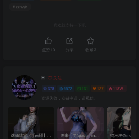
# zzlwyh
喜欢就支持一下吧
点赞
10
分享
收藏
3
H
关注
378
6572
131
127
118W+
资源失效，友链申请，请私信。
诛仙陆雪琪【南疆】CoveRig
剑来-宁姚qiaqia.ningyao-re.1