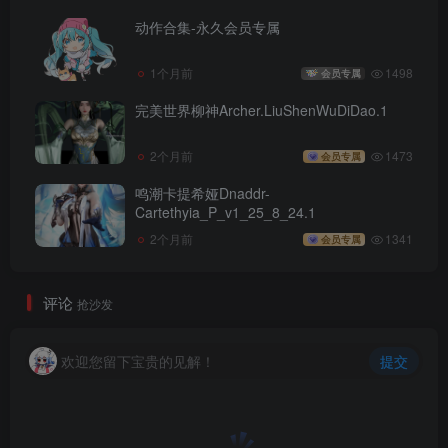
动作合集-永久会员专属
1个月前
1498
会员专属
完美世界柳神Archer.LiuShenWuDiDao.1
2个月前
1473
会员专属
鸣潮卡提希娅Dnaddr-
Cartethyia_P_v1_25_8_24.1
2个月前
1341
会员专属
评论
抢沙发
欢迎您留下宝贵的见解！
提交