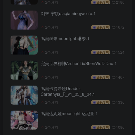
2个月前
2180
会员专属
剑来-宁姚qiaqia.ningyao-re.1
2个月前
1672
会员专属
鸣潮琳奈moonlight.琳奈.1
2个月前
1524
会员专属
完美世界柳神Archer.LiuShenWuDiDao.1
2个月前
1467
会员专属
鸣潮卡提希娅Dnaddr-
Cartethyia_P_v1_25_8_24.1
2个月前
1336
会员专属
鸣潮达妮娅moonlight.达尼亚.1
2个月前
1086
会员专属