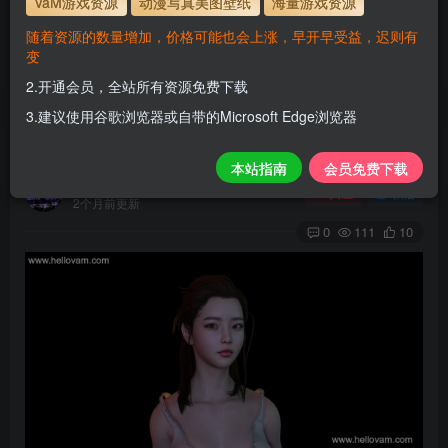
VaM游戏资源
动漫写真美图壁纸
海量游戏资源
使用方法
解压后，放进文件夹AddonPackages即可，更多请看本
随着资源的数量增加，价格可能也会上涨，早开早受益，迟则有
站教程
变
解压码为本网址
www.hellovam.com
2.开通会员，全站所有资源免费下载
3.建议使用谷歌浏览器或自带的Microsoft Edge浏览器
Gain
本站指南
会员免费下载
H
关注
私信
2个月前更新
0
111
10