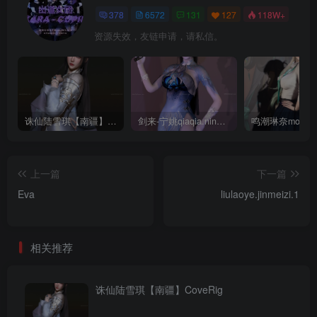
378
6572
131
127
118W+
资源失效，友链申请，请私信。
诛仙陆雪琪【南疆】CoveRig
剑来-宁姚qiaqia.ningyao-re.1
上一篇
下一篇
Eva
liulaoye.jinmeizi.1
相关推荐
诛仙陆雪琪【南疆】CoveRig