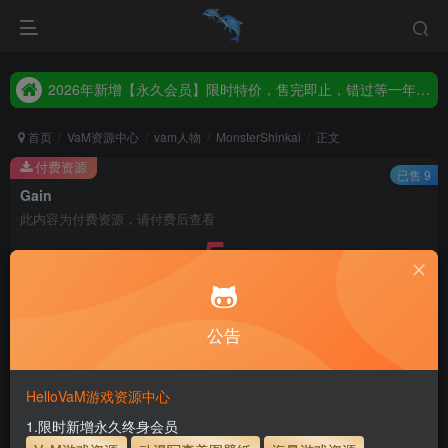
2026年新增【永久会员】限时特价，售完即止，错过等一年！！！
统一解压码www.hellovam.com，如有备注以备注为准
2026年新增【永久会员】限时特价，售完即止，错过等一年！！！
统一解压码www.hellovam.com，如有备注以备注为准
首页
VaM资源中心
vam人物
MonsterShinkai
正文
付费资源
已售 9
Gain
此内容为付费资源，请付费后查看
5
30
币
币
免费
免费
月度会员
永久至尊会员
公告
立即购买
建议登录购买，如果购买后无法下载，请联系网站客服
HelloVaM游戏资源中心
永久至尊会员终生有效
会员免费下载资源
1.限时新增永久终身会员
主流网盘——高速下载
会员专属交流群
专人上传每天更新
支付页面打不开或支付后不跳转请联系QQ：3317425885