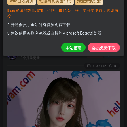
VaM游戏资源
动漫写真美图壁纸
海量游戏资源
使用方法
解压后，放进文件夹AddonPackages即可，更多请看本
随着资源的数量增加，价格可能也会上涨，早开早受益，迟则有
站教程
变
解压码为本网址
www.hellovam.com
2.开通会员，全站所有资源免费下载
3.建议使用谷歌浏览器或自带的Microsoft Edge浏览器
Mengmeng
本站指南
会员免费下载
H
关注
私信
2个月前更新
0
115
10