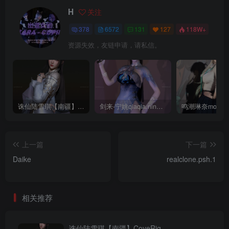
H
关注
378
6572
131
127
118W+
资源失效，友链申请，请私信。
诛仙陆雪琪【南疆】CoveRig
剑来-宁姚qiaqia.ningyao-re.1
上一篇
下一篇
Daike
realclone.psh.1
相关推荐
诛仙陆雪琪【南疆】CoveRig