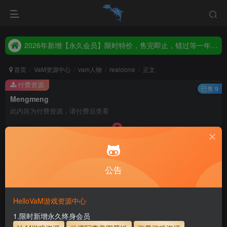
2026年新增【永久会员】限时特价，售完即止，错过等一年！！！
统一解压码www.hellovam.com，如有备注以备注为准
2026年新增【永久会员】限时特价，售完即止，错过等一年！！！
统一解压码www.hellovam.com，如有备注以备注为准
首页
VaM资源中心
vam人物
realclone
正文
付费资源
已售 9
Mengmeng
此内容为付费资源，请付费后查看
3
币
免费
免费
月度会员
永久至尊会员
公告
立即购买
建议登录购买，如果购买后无法下载，请联系网站客服
HelloVaM游戏资源中心
永久至尊会员终生有效
会员免费下载资源
1.限时新增永久终身会员
主流网盘——高速下载
会员专属交流群
专人上传每天更新
支付页面打不开或支付后不跳转请联系QQ：3317425885