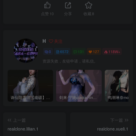
点赞
10
分享
收藏
8
H
关注
0
6572
131
127
118W+
资源失效，友链申请，请私信。
诛仙陆雪琪【南疆】CoveRig
剑来-宁姚qiaqia.ningyao-re.1
上一篇
下一篇
realclone.lilian.1
realclone.xueli.1