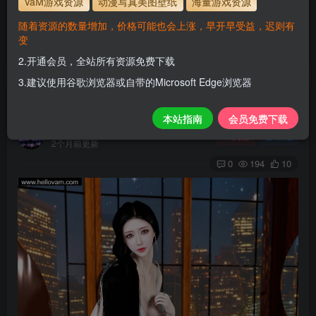
VaM游戏资源
动漫写真美图壁纸
海量游戏资源
使用方法
解压后，放进文件夹AddonPackages即可，更多请看本
随着资源的数量增加，价格可能也会上涨，早开早受益，迟则有
站教程
变
解压码为本网址
www.hellovam.com
2.开通会员，全站所有资源免费下载
3.建议使用谷歌浏览器或自带的Microsoft Edge浏览器
realclone.yafei.1
本站指南
会员免费下载
H
关注
私信
2个月前更新
0
194
10