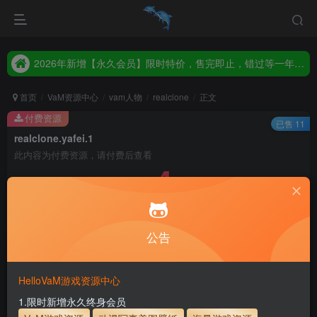
2026年新增【永久会员】限时特价，售完即止，错过等一年！！！
统一解压码www.hellovam.com，如有备注以备注为准
2026年新增【永久会员】限时特价，售完即止，错过等一年！！！
统一解压码www.hellovam.com，如有备注以备注为准
首页
VaM资源中心
vam人物
realclone
正文
付费资源
已售 11
realclone.yafei.1
此内容为付费资源，请付费后查看
4
币
免费
免费
月度会员
永久至尊会员
公告
立即购买
建议登录购买，如果购买后无法下载，请联系网站客服
HelloVaM游戏资源中心
永久至尊会员终生有效
会员免费下载资源
1.限时新增永久终身会员
主流网盘——高速下载
会员专属交流群
专人上传每天更新
支付页面打不开或支付后不跳转请联系QQ：3317425885