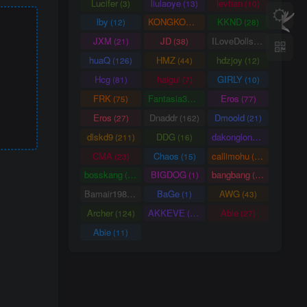
Lucifer
liulaoye
levtian
(3)
(13)
(10)
lby
KONGKONG
KKND
(12)
(9)
(28)
JXM
JD
ILoveDolls
(21)
(38)
(66)
huaQ
HMZ
hdzjoy
(126)
(44)
(12)
Hcg
haigui
GIRLY
(81)
(7)
(10)
FRK
Fantasia3DArt
Eros
(75)
(55)
(77)
Eros
Dnaddr
Dmoold
(27)
(162)
(21)
dlskd9
DDG
dakonglong
(211)
(16)
(20)
CMA
Chaos
callimohu
(23)
(15)
(57)
bosskang
BIGDOG
bangbang
(85)
(1)
(22)
Bamair1984
BaGe
AWG
(15)
(1)
(43)
Archer
AKKEVE
Able
(124)
(114)
(27)
Abie
(11)