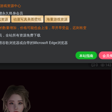
有效
会员免费下载资源
主流网盘——高速下载
会员专属交流群
专人
VaM游戏资源中心
支付页面打不开或支付后不跳转请联系QQ：331
新增永久终身会员
解压后，放进文件夹AddonPackages即可，更多
戏资源
动漫写真美图壁纸
海量游戏资源
www.hel
的数量增加，价格可能也会上涨，早开早受益，迟则有变
会员，全站所有资源免费下载
用谷歌浏览器或自带的Microsoft Edge浏览器
关注
本站指南
会员
0
143