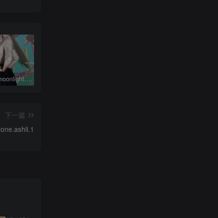
鸣潮琳奈moonlight.琳奈.1
动作合集-永久会员专属
完美世界柳神Archer.LiuShenWuDiDao.1
下一篇
lone.ashli.1