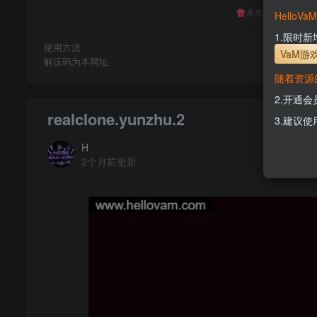
永久至尊会员终生
Hello
1.限时
使用方法
VaM游
解压码为本网址
随着资源
2.开通
realclone.yunzhu.2
3.建议使
H
2个月前更新