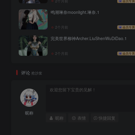
2个月前
会员专属
鸣潮琳奈moonlight.琳奈.1
2个月前
会员专属
完美世界柳神Archer.LiuShenWuDiDao.1
2个月前
会员专属
评论
抢沙发
昵称
昵称
表情
快捷回复