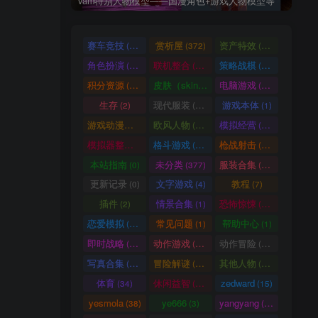
vam特别人物模型——国漫角色+游戏人物模型等
赛车竞技
赏析屋
资产特效
(36)
(372)
(224)
角色扮演
联机整合
策略战棋
(207)
(34)
(71)
积分资源
皮肤（skin）
电脑游戏
(3246)
(1)
(1003)
生存
现代服装
游戏本体
(2)
(929)
(1)
游戏动漫古装
欧风人物
模拟经营
(466)
(62)
(57)
模拟器整合
格斗游戏
枪战射击
(1)
(25)
(105)
本站指南
未分类
服装合集
(0)
(377)
(20)
更新记录
文字游戏
教程
(0)
(4)
(7)
插件
情景合集
恐怖惊悚
(2)
(1)
(64)
恋爱模拟
常见问题
帮助中心
(101)
(1)
(1)
即时战略
动作游戏
动作冒险
(14)
(33)
(336)
写真合集
冒险解谜
其他人物
(370)
(30)
(661)
体育
休闲益智
zedward
(34)
(69)
(15)
yesmola
ye666
yangyang
(38)
(3)
(86)