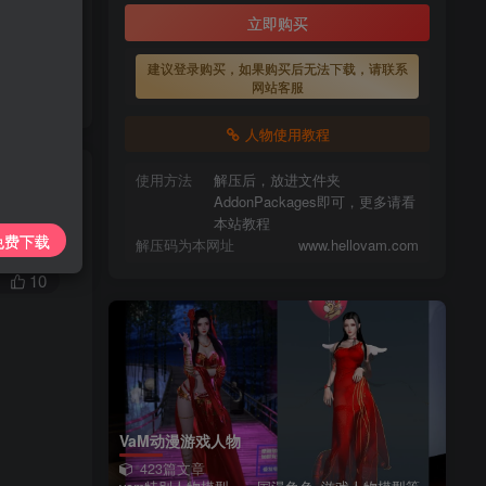
上传每天更新
立即购买
7425885
建议登录购买，如果购买后无法下载，请联系
请看本站教程
网站客服
lovam.com
人物使用教程
使用方法
解压后，放进文件夹
AddonPackages即可，更多请看
本站教程
私信
免费下载
解压码为本网址
www.hellovam.com
10
VaM动漫游戏人物
423篇文章