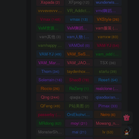
Xspada
XFprog
wunderwise
(2)
(12)
(1)
vvvevevvv
VR_Addict
vmd舞蹈数据
(191)
(38)
(2)
Vmax
vmax
VKStyle
(148)
(13)
(26)
VaM资源中心
VaM舞蹈视频
vam服装
(4163)
(5)
(1458)
vam其他
vam人物
vamxw
(3)
(3105)
(83)
vamhappy
VAMDoll
VAM-YJ
(31)
(0)
(54)
VAM-YJ
VAM_SeSe
vam_odd
(49)
(10)
(20)
VAM_Mars
VAM_JAO
TSX
(0)
(15)
(36)
Thorn
taydenhoxe
starlu
(34)
(8)
(39)
Solerrain
ShaoB
Rose1
(16)
(78)
(54)
Riccio
ReZeny
realclone
(26)
(1)
(70)
Qing
qiaqia
qiaodaxian
(244)
(76)
(16)
QFeng
P站美图
Pimax
(49)
(2)
(33)
passerby
OniEkohvius
Neiro
(26)
(51)
(6)
MRdong
moyi
Mowang_nixi
(62)
(21)
(139)
MonsterShinkai
mai
lv
(38)
(21)
(53)