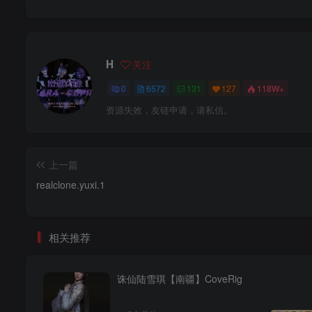
H
关注
0
6572
131
127
118W+
资源失效，友链申请，请私信。
上一篇
realclone.yuxi.1
相关推荐
诛仙陆雪琪【南疆】CoveRig