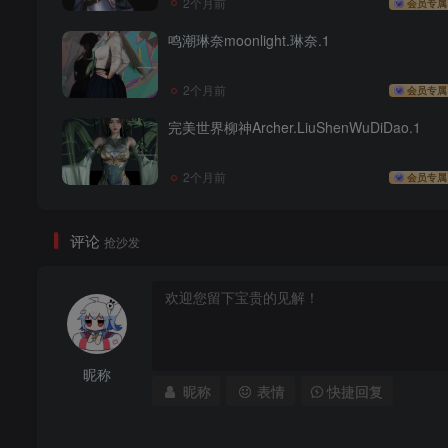
2个月前
会员专属
鸣潮琳奈moonlight.琳奈.1
2个月前
会员专属
完美世界柳神Archer.LiuShenWuDiDao.1
2个月前
会员专属
评论
抢沙发
昵称
昵称
表情
快捷回复