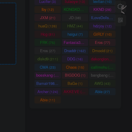
Lucifer
liulaoye
levtian
(3)
(13)
(10)
lby
KONGKONG
KKND
(12)
(9)
(28)
JXM
JD
ILoveDolls
(21)
(38)
(66)
huaQ
HMZ
hdzjoy
(126)
(44)
(12)
Hcg
haigui
GIRLY
(81)
(7)
(10)
FRK
Fantasia3DArt
Eros
(75)
(55)
(77)
Eros
Dnaddr
Dmoold
(27)
(162)
(21)
dlskd9
DDG
dakonglong
(211)
(16)
(20)
CMA
Chaos
callimohu
(23)
(15)
(57)
bosskang
BIGDOG
bangbang
(85)
(1)
(22)
Bamair1984
BaGe
AWG
(15)
(1)
(43)
Archer
AKKEVE
Able
(124)
(114)
(27)
Abie
(11)