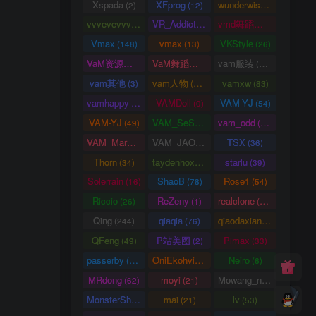
Xspada
XFprog
wunderwise
(2)
(12)
(1)
vvvevevvv
VR_Addict
vmd舞蹈数据
(191)
(38)
(2)
Vmax
vmax
VKStyle
(148)
(13)
(26)
VaM资源中心
VaM舞蹈视频
vam服装
(4163)
(5)
(1458)
vam其他
vam人物
vamxw
(3)
(3105)
(83)
vamhappy
VAMDoll
VAM-YJ
(31)
(0)
(54)
VAM-YJ
VAM_SeSe
vam_odd
(49)
(10)
(20)
VAM_Mars
VAM_JAO
TSX
(0)
(15)
(36)
Thorn
taydenhoxe
starlu
(34)
(8)
(39)
Solerrain
ShaoB
Rose1
(16)
(78)
(54)
Riccio
ReZeny
realclone
(26)
(1)
(70)
Qing
qiaqia
qiaodaxian
(244)
(76)
(16)
QFeng
P站美图
Pimax
(49)
(2)
(33)
passerby
OniEkohvius
Neiro
(26)
(51)
(6)
MRdong
moyi
Mowang_nixi
(62)
(21)
(139)
MonsterShinkai
mai
lv
(38)
(21)
(53)