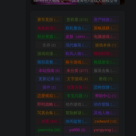
vam特别人物模型——国漫角色+游戏人物模型等
赛车竞技
赏析屋
资产特效
(36)
(372)
(224)
角色扮演
联机整合
策略战棋
(207)
(34)
(71)
积分资源
皮肤（skin）
电脑游戏
(3246)
(1)
(1003)
生存
现代服装
游戏本体
(2)
(929)
(1)
游戏动漫古装
欧风人物
模拟经营
(466)
(62)
(57)
模拟器整合
格斗游戏
枪战射击
(1)
(25)
(105)
本站指南
未分类
服装合集
(0)
(377)
(20)
更新记录
文字游戏
教程
(0)
(4)
(7)
插件
情景合集
恐怖惊悚
(2)
(1)
(64)
恋爱模拟
常见问题
帮助中心
(101)
(1)
(1)
即时战略
动作游戏
动作冒险
(14)
(33)
(336)
写真合集
冒险解谜
其他人物
(370)
(30)
(661)
体育
休闲益智
zedward
(34)
(69)
(15)
yesmola
ye666
yangyang
(38)
(3)
(86)