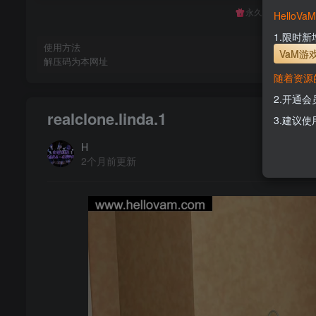
永久至尊会员终生
Hello
1.限时
使用方法
VaM游
解压码为本网址
随着资源
2.开通
realclone.linda.1
3.建议使
H
2个月前更新