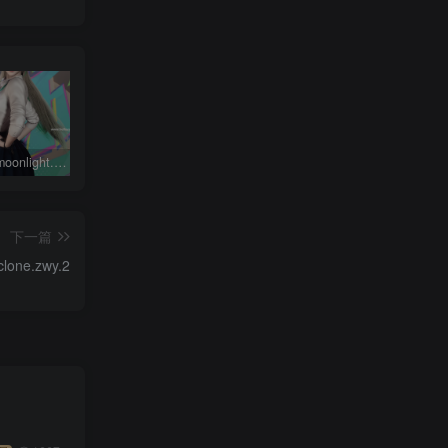
鸣潮琳奈moonlight.琳奈.1
动作合集-永久会员专属
完美世界柳神Archer.LiuShenWuDiDao.1
下一篇
clone.zwy.2