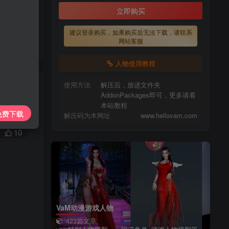
上传每天更新
立即购买
7425885
建议登录购买，如果购买后无法下载，请联系
请看本站教程
网站客服
lovam.com
人物使用教程
使用方法
解压后，放进文件夹
AddonPackages即可，更多请看
本站教程
私信
免费下载
解压码为本网址
www.hellovam.com
10
VaM动漫游戏人物
423篇文章