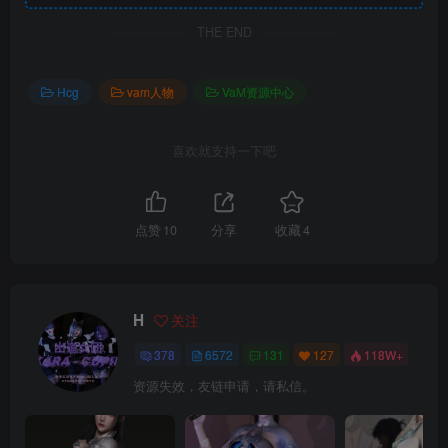
THE END
Hcg
vam人物
VaM资源中心
喜欢就支持一下吧
点赞
10
分享
收藏
4
H
关注
378
6572
131
127
118W+
资源失效，友链申请，请私信。