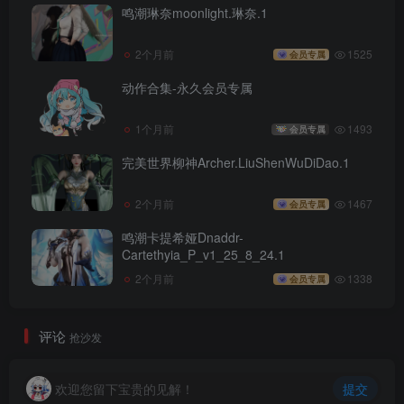
鸣潮琳奈moonlight.琳奈.1
2个月前
1525
会员专属
动作合集-永久会员专属
1个月前
1493
会员专属
完美世界柳神Archer.LiuShenWuDiDao.1
2个月前
1467
会员专属
鸣潮卡提希娅Dnaddr-
Cartethyia_P_v1_25_8_24.1
2个月前
1338
会员专属
评论
抢沙发
欢迎您留下宝贵的见解！
提交