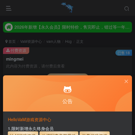
2026年新增【永久会员】限时特价，售完即止，错过等一年！！！
统一解压码www.hellovam.com，如有备注以备注为准
2026年新增【永久会员】限时特价，售完即止，错过等一年！！！
统一解压码www.hellovam.com，如有备注以备注为准
首页
VaM资源中心
vam人物
Hcg
正文
付费资源
已售 18
mingmei
此内容为付费资源，请付费后查看
会员专属资源
5
1
月度会员
永久至尊会员
公告
您暂无购买权限，请先开通会员
开通会员
HelloVaM游戏资源中心
永久至尊会员终生有效
会员免费下载资源
1.限时新增永久终身会员
主流网盘——高速下载
会员专属交流群
专人上传每天更新
支付页面打不开或支付后不跳转请联系QQ：3317425885