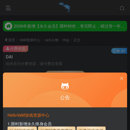
2026年新增【永久会员】限时特价，售完即止，错过等一年！！！
统一解压码www.hellovam.com，如有备注以备注为准
2026年新增【永久会员】限时特价，售完即止，错过等一年！！！
统一解压码www.hellovam.com，如有备注以备注为准
首页
VaM资源中心
vam人物
Hcg
正文
付费资源
已售 30
DAI
此内容为付费资源，请付费后查看
会员专属资源
5
1
月度会员
永久至尊会员
公告
您暂无购买权限，请先开通会员
开通会员
HelloVaM游戏资源中心
永久至尊会员终生有效
会员免费下载资源
1.限时新增永久终身会员
主流网盘——高速下载
会员专属交流群
专人上传每天更新
支付页面打不开或支付后不跳转请联系QQ：3317425885