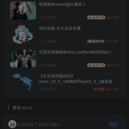
鸣潮琳奈moonlight.琳奈.1
2个月前
1540
会员专属
动作合集-永久会员专属
1个月前
1501
会员专属
完美世界柳神Archer.LiuShenWuDiDao.1
2个月前
1479
会员专属
【中文纯净版22G】
vam1_22_0_1&MMDPlayer4_3_1修复版
1350
2个月前
免费
评论
抢沙发
欢迎您留下宝贵的见解！
提交