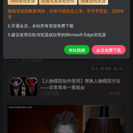
VaM游戏资源
动漫写真美图壁纸
海量游戏资源
使用方法
解压后，放进文件夹AddonPackages即可，更多请看本
随着资源的数量增加，价格可能也会上涨，早开早受益，迟则有
站教程
变
解压码为本网址
www.hellovam.com
2.开通会员，全站所有资源免费下载
3.建议使用谷歌浏览器或自带的Microsoft Edge浏览器
DAI
本站指南
会员免费下载
H
关注
私信
2个月前更新
0
222
10
【人物模型如何使用】替换人物模型方法
——非常简单一看就会
2个月前
700