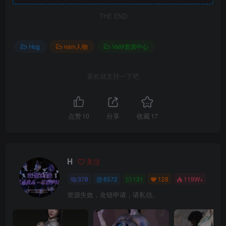
THE END
Hcg
vam人物
VaM资源中心
喜欢就支持一下吧
点赞
10
分享
收藏
17
H
关注
378
6572
131
128
119W+
资源失效，友链申请，请私信。