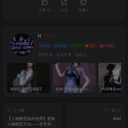
点赞
10
分享
收藏
1
H
关注
378
6572
131
127
118W+
资源失效，友链申请，请私信。
诛仙陆雪琪【南疆】CoveRig
剑来-宁姚qiaqia.ningyao-re.1
上一篇
下一篇
【人物模型如何使用】替换
Adel
人物模型方法——非常简单