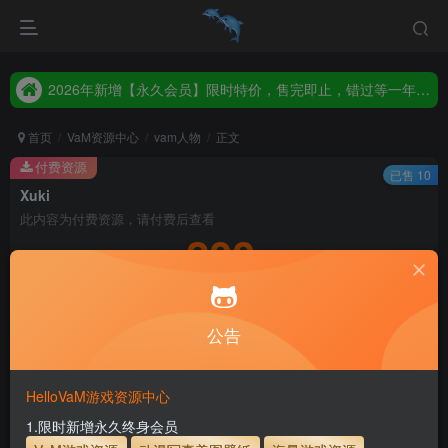
2026年新增【永久会员】限时特价，售完即止，错过等一年！！！
统一解压码www.hellovam.com，如有备注以备注为准
2026年新增【永久会员】限时特价，售完即止，错过等一年！！！
统一解压码www.hellovam.com，如有备注以备注为准
首页
VaM资源中心
vam人物
正文
付费资源
已售 10
Xuki
此内容为付费资源，请付费后查看
200
积分
3
1
月度会员
永久至尊会员
公告
登录购买
永久至尊会员终生有效
会员免费下载资源
主流网盘——高速下载
会员专属交流群
专人上传每天更新
HelloVaM游戏资源中心
支付页面打不开或支付后不跳转请联系QQ：3317425885
1.限时新增永久终身会员
使用方法
解压后，放进文件夹AddonPackages即可，更多请看本