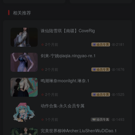
一看就会
相关推荐
诛仙陆雪琪【南疆】CoveRig
2个月前
2181
会员专属
剑来-宁姚qiaqia.ningyao-re.1
2个月前
1676
会员专属
鸣潮琳奈moonlight.琳奈.1
2个月前
1525
会员专属
动作合集-永久会员专属
1个月前
1493
会员专属
完美世界柳神Archer.LiuShenWuDiDao.1