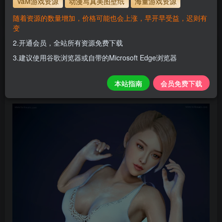
VaM游戏资源
动漫写真美图壁纸
海量游戏资源
站教程
解压码为本网址
www.hellovam.com
随着资源的数量增加，价格可能也会上涨，早开早受益，迟则有
变
2.开通会员，全站所有资源免费下载
Xuki
3.建议使用谷歌浏览器或自带的Microsoft Edge浏览器
H
关注
私信
2个月前更新
本站指南
会员免费下载
0
122
10