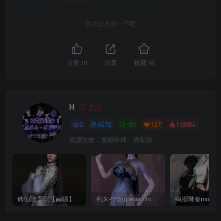
喜欢就支持一下吧
点赞
10
分享
收藏
16
H
关注
0
6572
131
127
118W+
资源失效，友链申请，请私信。
诛仙陆雪琪【南疆】CoveRig
剑来-宁姚qiaqia.ningyao-re.1