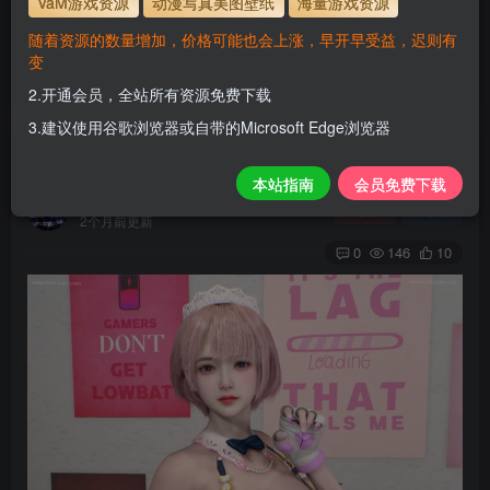
VaM游戏资源
动漫写真美图壁纸
海量游戏资源
使用方法
解压后，放进文件夹AddonPackages即可，更多请看本
随着资源的数量增加，价格可能也会上涨，早开早受益，迟则有
站教程
变
解压码为本网址
www.hellovam.com
2.开通会员，全站所有资源免费下载
3.建议使用谷歌浏览器或自带的Microsoft Edge浏览器
Fei
本站指南
会员免费下载
H
关注
私信
2个月前更新
0
146
10