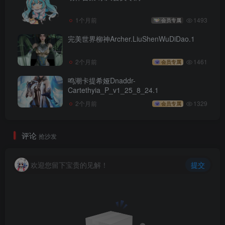
1个月前
1493
会员专属
完美世界柳神Archer.LiuShenWuDiDao.1
2个月前
1461
会员专属
鸣潮卡提希娅Dnaddr-
Cartethyia_P_v1_25_8_24.1
2个月前
1329
会员专属
评论
抢沙发
欢迎您留下宝贵的见解！
提交