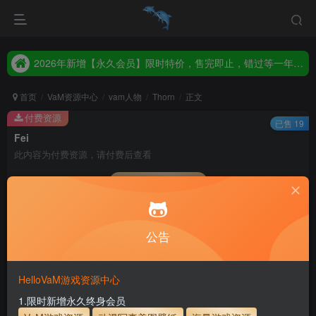
2026年新增【永久会员】限时特价，售完即止，错过等一年！！！
统一解压码www.hellovam.com，如有备注以备注为准
2026年新增【永久会员】限时特价，售完即止，错过等一年！！！
统一解压码www.hellovam.com，如有备注以备注为准
首页
VaM资源中心
vam人物
Thorn
正文
付费资源
已售 19
Fei
此内容为付费资源，请付费后查看
会员专属资源
3
1
月度会员
永久至尊会员
公告
您暂无购买权限，请先开通会员
开通会员
HelloVaM游戏资源中心
永久至尊会员终生有效
会员免费下载资源
1.限时新增永久终身会员
主流网盘——高速下载
会员专属交流群
专人上传每天更新
支付页面打不开或支付后不跳转请联系QQ：3317425885