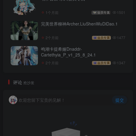
1个月前
1501
会员专属
完美世界柳神Archer.LiuShenWuDiDao.1
2个月前
1477
会员专属
鸣潮卡提希娅Dnaddr-
Cartethyia_P_v1_25_8_24.1
2个月前
1347
会员专属
评论
抢沙发
欢迎您留下宝贵的见解！
提交