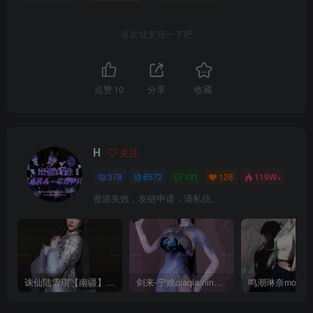
喜欢就支持一下吧
点赞
10
分享
收藏
H
关注
378
6572
131
128
119W+
资源失效，友链申请，请私信。
诛仙陆雪琪【南疆】CoveRig
剑来-宁姚qiaqia.ningyao-re.1