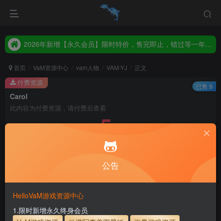
2026年新增【永久会员】限时特价，售完即止，错过等一年！！！
统一解压码www.hellovam.com，如有备注以备注为准
2026年新增【永久会员】限时特价，售完即止，错过等一年！！！
统一解压码www.hellovam.com，如有备注以备注为准
首页
VaM资源中心
vam人物
VAM-YJ
正文
付费资源
已售 9
Carol
此内容为付费资源，请付费后查看
5
30
币
币
免费
免费
月度会员
永久至尊会员
公告
立即购买
建议登录购买，如果购买后无法下载，请联系网站客服
HelloVaM游戏资源中心
永久至尊会员终生有效
会员免费下载资源
1.限时新增永久终身会员
主流网盘——高速下载
会员专属交流群
专人上传每天更新
支付页面打不开或支付后不跳转请联系QQ：3317425885