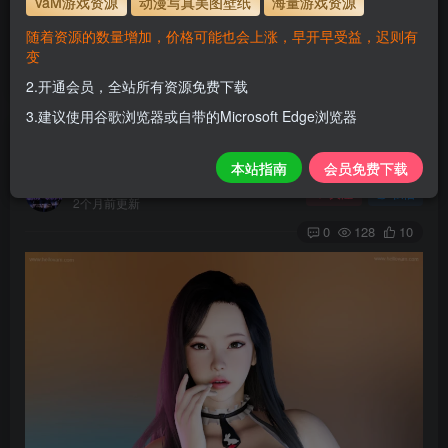
VaM游戏资源
动漫写真美图壁纸
海量游戏资源
使用方法
解压后，放进文件夹AddonPackages即可，更多请看本
随着资源的数量增加，价格可能也会上涨，早开早受益，迟则有
站教程
变
解压码为本网址
www.hellovam.com
2.开通会员，全站所有资源免费下载
3.建议使用谷歌浏览器或自带的Microsoft Edge浏览器
Carol
本站指南
会员免费下载
H
关注
私信
2个月前更新
0
128
10