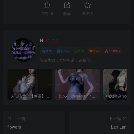
点赞
10
分享
收藏
3
H
关注
378
6572
131
127
118W+
资源失效，友链申请，请私信。
诛仙陆雪琪【南疆】CoveRig
剑来-宁姚qiaqia.ningyao-re.1
上一篇
下一篇
flowers
Lan Lan