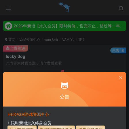
2026年新增【永久会员】限时特价，售完即止，错过等一年！！！
统一解压码www.hellovam.com，如有备注以备注为准
2026年新增【永久会员】限时特价，售完即止，错过等一年！！！
统一解压码www.hellovam.com，如有备注以备注为准
首页
VaM资源中心
vam人物
VAM-YJ
正文
付费资源
已售 10
lucky dog
此内容为付费资源，请付费后查看
4
30
币
币
免费
免费
月度会员
永久至尊会员
公告
立即购买
建议登录购买，如果购买后无法下载，请联系网站客服
HelloVaM游戏资源中心
永久至尊会员终生有效
会员免费下载资源
1.限时新增永久终身会员
主流网盘——高速下载
会员专属交流群
专人上传每天更新
支付页面打不开或支付后不跳转请联系QQ：3317425885