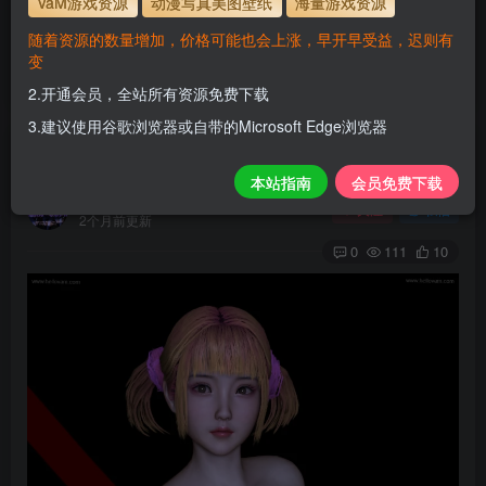
VaM游戏资源
动漫写真美图壁纸
海量游戏资源
使用方法
解压后，放进文件夹AddonPackages即可，更多请看本
随着资源的数量增加，价格可能也会上涨，早开早受益，迟则有
站教程
变
解压码为本网址
www.hellovam.com
2.开通会员，全站所有资源免费下载
3.建议使用谷歌浏览器或自带的Microsoft Edge浏览器
lucky dog
本站指南
会员免费下载
H
关注
私信
2个月前更新
0
111
10