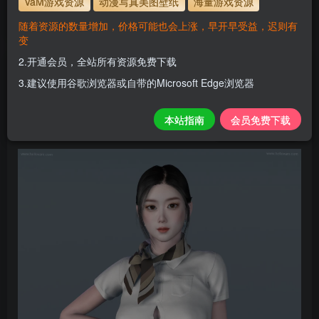
VaM游戏资源
动漫写真美图壁纸
海量游戏资源
站教程
解压码为本网址
www.hellovam.com
随着资源的数量增加，价格可能也会上涨，早开早受益，迟则有
变
2.开通会员，全站所有资源免费下载
A07
3.建议使用谷歌浏览器或自带的Microsoft Edge浏览器
H
关注
私信
2个月前更新
本站指南
会员免费下载
0
122
10