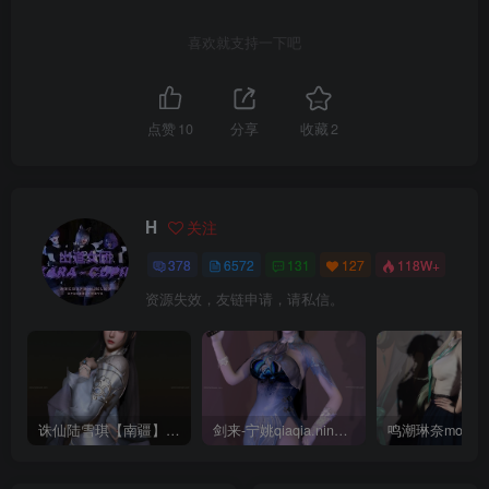
喜欢就支持一下吧
点赞
10
分享
收藏
2
H
关注
378
6572
131
127
118W+
资源失效，友链申请，请私信。
诛仙陆雪琪【南疆】CoveRig
剑来-宁姚qiaqia.ningyao-re.1