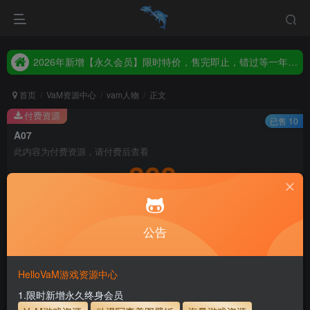
2026年新增【永久会员】限时特价，售完即止，错过等一年！！！
统一解压码www.hellovam.com，如有备注以备注为准
2026年新增【永久会员】限时特价，售完即止，错过等一年！！！
统一解压码www.hellovam.com，如有备注以备注为准
首页
VaM资源中心
vam人物
正文
付费资源
已售 10
A07
此内容为付费资源，请付费后查看
300
积分
5
1
月度会员
永久至尊会员
公告
登录购买
永久至尊会员终生有效
会员免费下载资源
主流网盘——高速下载
会员专属交流群
专人上传每天更新
HelloVaM游戏资源中心
支付页面打不开或支付后不跳转请联系QQ：3317425885
1.限时新增永久终身会员
使用方法
解压后，放进文件夹AddonPackages即可，更多请看本