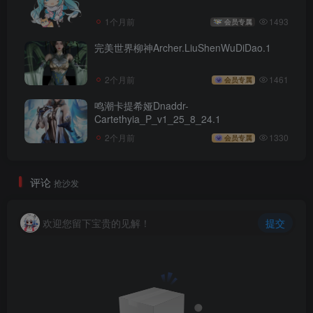
1个月前
1493
会员专属
完美世界柳神Archer.LiuShenWuDiDao.1
2个月前
1461
会员专属
鸣潮卡提希娅Dnaddr-
Cartethyia_P_v1_25_8_24.1
2个月前
1330
会员专属
评论
抢沙发
欢迎您留下宝贵的见解！
提交