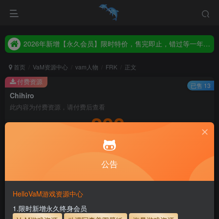
2026年新增【永久会员】限时特价，售完即止，错过等一年！！！
统一解压码www.hellovam.com，如有备注以备注为准
2026年新增【永久会员】限时特价，售完即止，错过等一年！！！
统一解压码www.hellovam.com，如有备注以备注为准
首页
VaM资源中心
vam人物
FRK
正文
付费资源
已售 13
Chihiro
此内容为付费资源，请付费后查看
200
积分
3
1
月度会员
永久至尊会员
公告
登录购买
永久至尊会员终生有效
会员免费下载资源
主流网盘——高速下载
会员专属交流群
专人上传每天更新
HelloVaM游戏资源中心
支付页面打不开或支付后不跳转请联系QQ：3317425885
1.限时新增永久终身会员
使用方法
解压后，放进文件夹AddonPackages即可，更多请看本