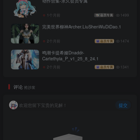
动作合集-永久会员专属
1个月前
1499
会员专属
完美世界柳神Archer.LiuShenWuDiDao.1
2个月前
1474
会员专属
鸣潮卡提希娅Dnaddr-
Cartethyia_P_v1_25_8_24.1
2个月前
1341
会员专属
评论
抢沙发
欢迎您留下宝贵的见解！
提交