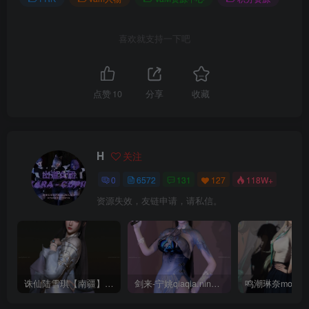
喜欢就支持一下吧
点赞
10
分享
收藏
H
关注
0
6572
131
127
118W+
资源失效，友链申请，请私信。
诛仙陆雪琪【南疆】CoveRig
剑来-宁姚qiaqia.ningyao-re.1