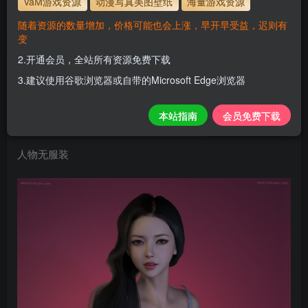
VaM游戏资源
动漫写真美图壁纸
海量游戏资源
站教程
解压码为本网址
www.hellovam.com
随着资源的数量增加，价格可能也会上涨，早开早受益，迟则有
变
2.开通会员，全站所有资源免费下载
Chihiro
3.建议使用谷歌浏览器或自带的Microsoft Edge浏览器
H
关注
私信
2个月前更新
本站指南
会员免费下载
0
116
10
人物无服装