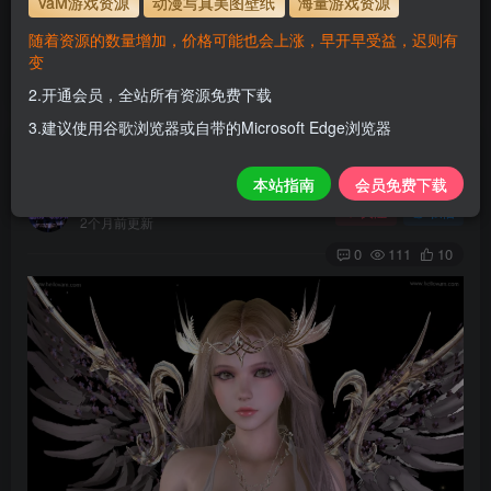
VaM游戏资源
动漫写真美图壁纸
海量游戏资源
使用方法
解压后，放进文件夹AddonPackages即可，更多请看本
随着资源的数量增加，价格可能也会上涨，早开早受益，迟则有
站教程
变
解压码为本网址
www.hellovam.com
2.开通会员，全站所有资源免费下载
3.建议使用谷歌浏览器或自带的Microsoft Edge浏览器
Zelia.8
本站指南
会员免费下载
H
关注
私信
2个月前更新
0
111
10