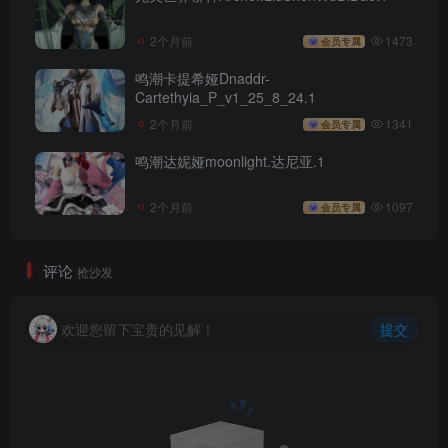
2个月前
1473
会员专属
鸣潮卡提希娅Dnaddr-
Cartethyia_P_v1_25_8_24.1
2个月前
1341
会员专属
鸣潮达妮娅moonlight.达尼亚.1
2个月前
1097
会员专属
评论
抢沙发
欢迎您留下宝贵的见解！
提交