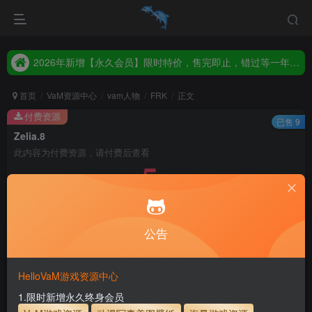
2026年新增【永久会员】限时特价，售完即止，错过等一年！！！
统一解压码www.hellovam.com，如有备注以备注为准
2026年新增【永久会员】限时特价，售完即止，错过等一年！！！
统一解压码www.hellovam.com，如有备注以备注为准
首页
VaM资源中心
vam人物
FRK
正文
付费资源
已售 9
Zelia.8
此内容为付费资源，请付费后查看
5
30
币
币
免费
免费
月度会员
永久至尊会员
公告
立即购买
建议登录购买，如果购买后无法下载，请联系网站客服
HelloVaM游戏资源中心
永久至尊会员终生有效
会员免费下载资源
1.限时新增永久终身会员
主流网盘——高速下载
会员专属交流群
专人上传每天更新
支付页面打不开或支付后不跳转请联系QQ：3317425885