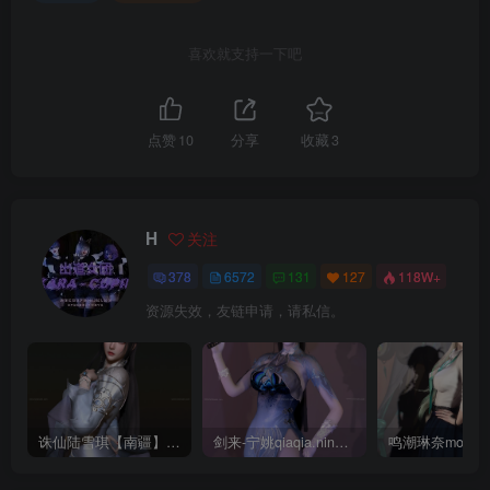
喜欢就支持一下吧
点赞
10
分享
收藏
3
H
关注
378
6572
131
127
118W+
资源失效，友链申请，请私信。
诛仙陆雪琪【南疆】CoveRig
剑来-宁姚qiaqia.ningyao-re.1