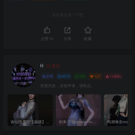
喜欢就支持一下吧
点赞
10
分享
收藏
H
关注
378
6572
131
127
118W+
资源失效，友链申请，请私信。
诛仙陆雪琪【南疆】CoveRig
剑来-宁姚qiaqia.ningyao-re.1