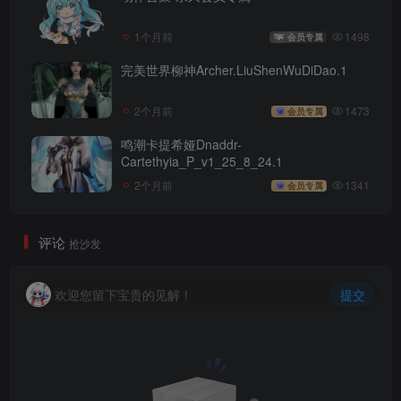
1个月前
1498
会员专属
完美世界柳神Archer.LiuShenWuDiDao.1
2个月前
1473
会员专属
鸣潮卡提希娅Dnaddr-
Cartethyia_P_v1_25_8_24.1
2个月前
1341
会员专属
评论
抢沙发
欢迎您留下宝贵的见解！
提交