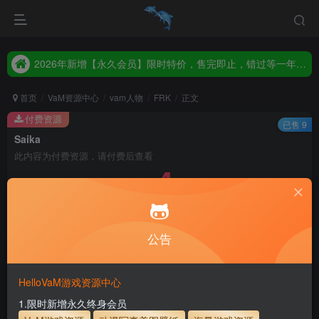
2026年新增【永久会员】限时特价，售完即止，错过等一年！！！
统一解压码www.hellovam.com，如有备注以备注为准
2026年新增【永久会员】限时特价，售完即止，错过等一年！！！
统一解压码www.hellovam.com，如有备注以备注为准
首页
VaM资源中心
vam人物
FRK
正文
付费资源
已售 9
Saika
此内容为付费资源，请付费后查看
4
币
免费
免费
月度会员
永久至尊会员
公告
立即购买
建议登录购买，如果购买后无法下载，请联系网站客服
HelloVaM游戏资源中心
永久至尊会员终生有效
会员免费下载资源
1.限时新增永久终身会员
主流网盘——高速下载
会员专属交流群
专人上传每天更新
支付页面打不开或支付后不跳转请联系QQ：3317425885