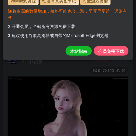
VaM游戏资源
动漫写真美图壁纸
海量游戏资源
使用方法
解压后，放进文件夹AddonPackages即可，更多请看本
随着资源的数量增加，价格可能也会上涨，早开早受益，迟则有
站教程
变
解压码为本网址
www.hellovam.com
2.开通会员，全站所有资源免费下载
3.建议使用谷歌浏览器或自带的Microsoft Edge浏览器
Saika
本站指南
会员免费下载
H
关注
私信
2个月前更新
0
120
10