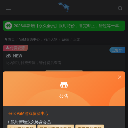
2026年新增【永久会员】限时特价，售完即止，错过等一年！！！
统一解压码www.hellovam.com，如有备注以备注为准
2026年新增【永久会员】限时特价，售完即止，错过等一年！！！
统一解压码www.hellovam.com，如有备注以备注为准
首页
VaM资源中心
vam人物
Eros
正文
付费资源
已售 21
2B_NEW
此内容为付费资源，请付费后查看
会员专属资源
5
1
月度会员
永久至尊会员
公告
您暂无购买权限，请先开通会员
开通会员
HelloVaM游戏资源中心
永久至尊会员终生有效
会员免费下载资源
1.限时新增永久终身会员
主流网盘——高速下载
会员专属交流群
专人上传每天更新
支付页面打不开或支付后不跳转请联系QQ：3317425885