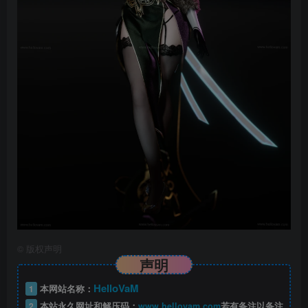
©
版权声明
声明
HelloVaM
1
本网站名称：
2
本站永久网址和解压码：
www.hellovam.com
若有备注以备注