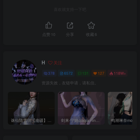
喜欢就支持一下吧
点赞
10
分享
收藏
6
H
关注
378
6572
131
127
118W+
资源失效，友链申请，请私信。
诛仙陆雪琪【南疆】CoveRig
剑来-宁姚qiaqia.ningyao-re.1