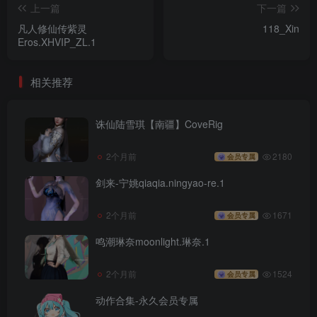
上一篇
下一篇
凡人修仙传紫灵
118_Xin
Eros.XHVIP_ZL.1
相关推荐
诛仙陆雪琪【南疆】CoveRig
2个月前
2180
会员专属
剑来-宁姚qiaqia.ningyao-re.1
2个月前
1671
会员专属
鸣潮琳奈moonlight.琳奈.1
2个月前
1524
会员专属
动作合集-永久会员专属