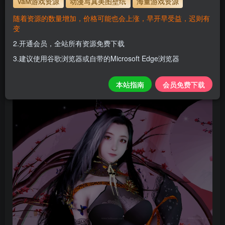
VaM游戏资源
动漫写真美图壁纸
海量游戏资源
随着资源的数量增加，价格可能也会上涨，早开早受益，迟则有
变
Has_luxury_royal_garden
2.开通会员，全站所有资源免费下载
H
关注
私信
3.建议使用谷歌浏览器或自带的Microsoft Edge浏览器
1个月前更新
0
124
10
本站指南
会员免费下载