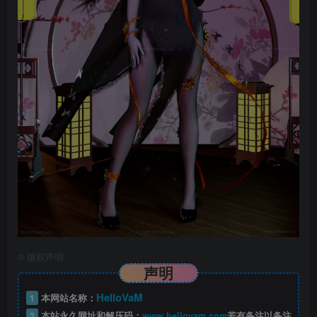
©
版权声明
声明
HelloVaM
1
本网站名称：
2
本站永久网址和解压码：
www.hellovam.com
若有备注以备注