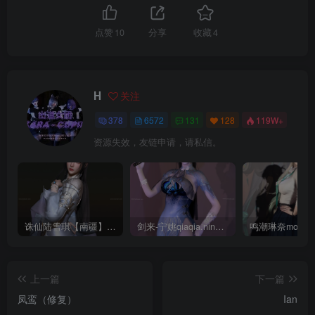
点赞
10
分享
收藏
4
H
关注
378
6572
131
128
119W+
资源失效，友链申请，请私信。
诛仙陆雪琪【南疆】CoveRig
剑来-宁姚qiaqia.ningyao-re.1
上一篇
下一篇
凤鸾（修复）
Ian