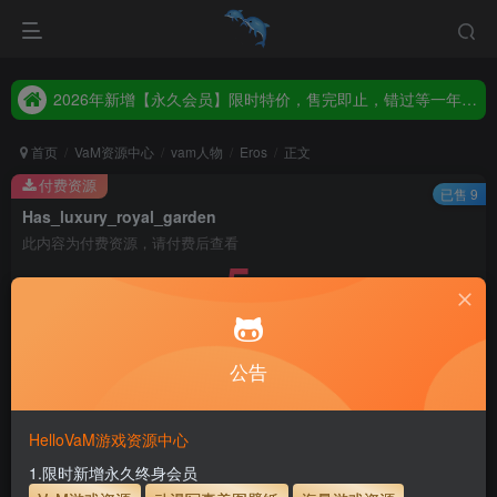
2026年新增【永久会员】限时特价，售完即止，错过等一年！！！
统一解压码www.hellovam.com，如有备注以备注为准
2026年新增【永久会员】限时特价，售完即止，错过等一年！！！
统一解压码www.hellovam.com，如有备注以备注为准
首页
VaM资源中心
vam人物
Eros
正文
付费资源
已售 9
Has_luxury_royal_garden
此内容为付费资源，请付费后查看
5
30
币
币
免费
免费
月度会员
永久至尊会员
公告
立即购买
建议登录购买，如果购买后无法下载，请联系网站客服
HelloVaM游戏资源中心
永久至尊会员终生有效
会员免费下载资源
1.限时新增永久终身会员
主流网盘——高速下载
会员专属交流群
专人上传每天更新
支付页面打不开或支付后不跳转请联系QQ：3317425885