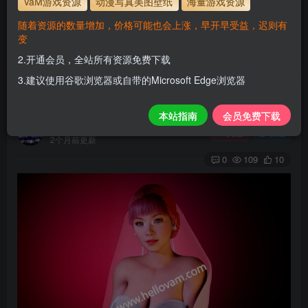
VaM游戏资源
动漫写真美图壁纸
海量游戏资源
使用方法
解压后，放进文件夹AddonPackages即可，更多请看本
随着资源的数量增加，价格可能也会上涨，早开早受益，迟则有
站教程
变
解压码为本网址
www.hellovam.com
2.开通会员，全站所有资源免费下载
3.建议使用谷歌浏览器或自带的Microsoft Edge浏览器
Bisu
本站指南
会员免费下载
H
关注
私信
2个月前更新
0
109
10