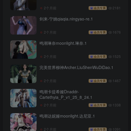
2个月前
2181
会员专属
剑来-宁姚qiaqia.ningyao-re.1
2个月前
1676
会员专属
鸣潮琳奈moonlight.琳奈.1
2个月前
1525
会员专属
完美世界柳神Archer.LiuShenWuDiDao.1
2个月前
1467
会员专属
鸣潮卡提希娅Dnaddr-
Cartethyia_P_v1_25_8_24.1
2个月前
1338
会员专属
鸣潮达妮娅moonlight.达尼亚.1
2个月前
1091
会员专属