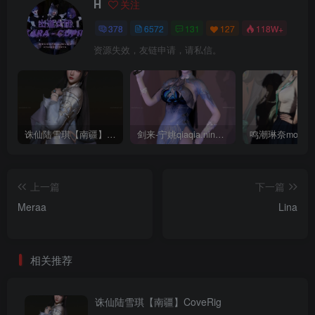
H
关注
378
6572
131
127
118W+
资源失效，友链申请，请私信。
诛仙陆雪琪【南疆】CoveRig
剑来-宁姚qiaqia.ningyao-re.1
上一篇
下一篇
Meraa
Lina
相关推荐
诛仙陆雪琪【南疆】CoveRig