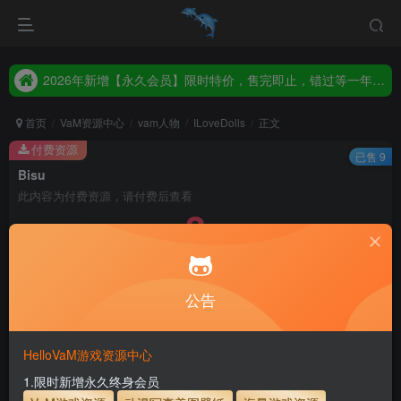
2026年新增【永久会员】限时特价，售完即止，错过等一年！！！
统一解压码www.hellovam.com，如有备注以备注为准
2026年新增【永久会员】限时特价，售完即止，错过等一年！！！
统一解压码www.hellovam.com，如有备注以备注为准
首页
VaM资源中心
vam人物
ILoveDolls
正文
付费资源
已售 9
Bisu
此内容为付费资源，请付费后查看
3
5
币
币
免费
免费
月度会员
永久至尊会员
公告
立即购买
建议登录购买，如果购买后无法下载，请联系网站客服
HelloVaM游戏资源中心
永久至尊会员终生有效
会员免费下载资源
1.限时新增永久终身会员
主流网盘——高速下载
会员专属交流群
专人上传每天更新
支付页面打不开或支付后不跳转请联系QQ：3317425885