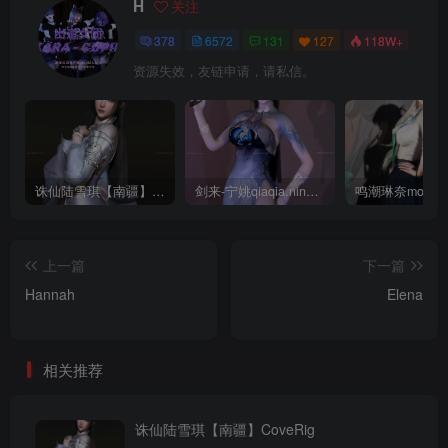
H
关注
378
6572
131
127
118W+
资源失效，友链申请，请私信。
诛仙陆雪琪【南疆】CoveRig
剑来-宁姚qiaqia.ningyao-re.1
上一篇
下一篇
Hannah
Elena
相关推荐
诛仙陆雪琪【南疆】CoveRig