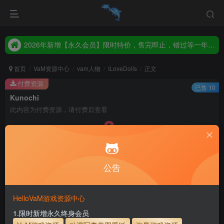
2026年新增【永久会员】限时特价，售完即止，错过等一年！！！
统一解压码www.hellovam.com，如有备注以备注为准
2026年新增【永久会员】限时特价，售完即止，错过等一年！！！
统一解压码www.hellovam.com，如有备注以备注为准
首页
VaM资源中心
vam人物
ILoveDolls
正文
付费资源
已售 10
Kunochi
此内容为付费资源，请付费后查看
3
5
币
币
免费
免费
月度会员
永久至尊会员
公告
立即购买
建议登录购买，如果购买后无法下载，请联系网站客服
HelloVaM游戏资源中心
永久至尊会员终生有效
会员免费下载资源
1.限时新增永久终身会员
主流网盘——高速下载
会员专属交流群
专人上传每天更新
支付页面打不开或支付后不跳转请联系QQ：3317425885