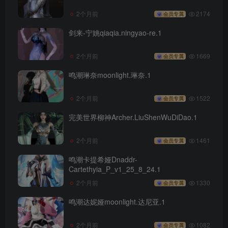
2个月前
2174
会员专属
剑来-宁姚qiaqia.ningyao-re.1
2个月前
1669
会员专属
鸣潮琳奈moonlight.琳奈.1
2个月前
1522
会员专属
完美世界柳神Archer.LiuShenWuDiDao.1
2个月前
1461
会员专属
鸣潮卡提希娅Dnaddr-
Cartethyia_P_v1_25_8_24.1
2个月前
1330
会员专属
鸣潮达妮娅moonlight.达尼亚.1
2个月前
1082
会员专属