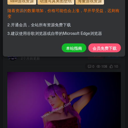
VaM游戏资源
动漫写真美图壁纸
海量游戏资源
使用方法
解压后，放进文件夹AddonPackages即可，更多请看本
随着资源的数量增加，价格可能也会上涨，早开早受益，迟则有
站教程
变
解压码为本网址
www.hellovam.com
2.开通会员，全站所有资源免费下载
3.建议使用谷歌浏览器或自带的Microsoft Edge浏览器
Kunochi
本站指南
会员免费下载
H
关注
私信
2个月前更新
0
108
10