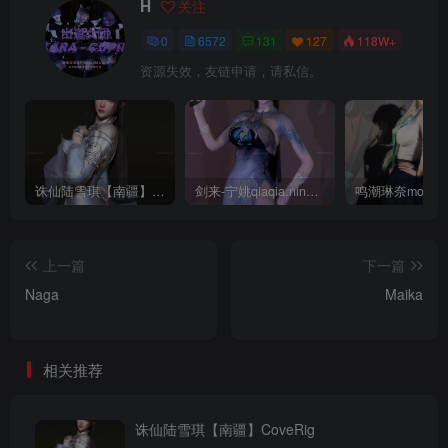
H
关注
0
6572
131
127
118W+
资源失效，友链申请，请私信。
诛仙陆雪琪【南疆】CoveRig
剑来-宁姚qiaqia.ningyao-re.1
上一篇
下一篇
Naga
Maika
相关推荐
诛仙陆雪琪【南疆】CoveRig