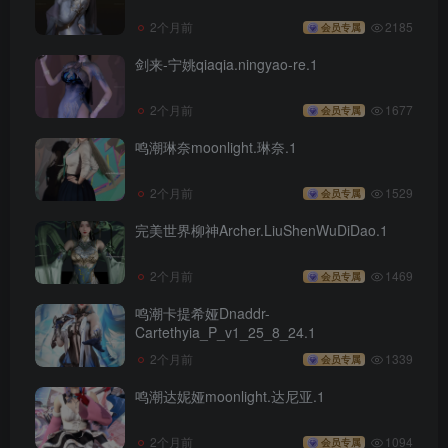
2个月前
2185
会员专属
剑来-宁姚qiaqia.ningyao-re.1
2个月前
1677
会员专属
鸣潮琳奈moonlight.琳奈.1
2个月前
1529
会员专属
完美世界柳神Archer.LiuShenWuDiDao.1
2个月前
1469
会员专属
鸣潮卡提希娅Dnaddr-
Cartethyia_P_v1_25_8_24.1
2个月前
1339
会员专属
鸣潮达妮娅moonlight.达尼亚.1
2个月前
1094
会员专属