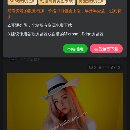
VaM游戏资源
动漫写真美图壁纸
海量游戏资源
使用方法
解压后，放进文件夹AddonPackages即可，更多请看本
随着资源的数量增加，价格可能也会上涨，早开早受益，迟则有
站教程
变
解压码为本网址
www.hellovam.com
2.开通会员，全站所有资源免费下载
3.建议使用谷歌浏览器或自带的Microsoft Edge浏览器
Gaio
本站指南
会员免费下载
H
关注
私信
2个月前更新
0
114
10