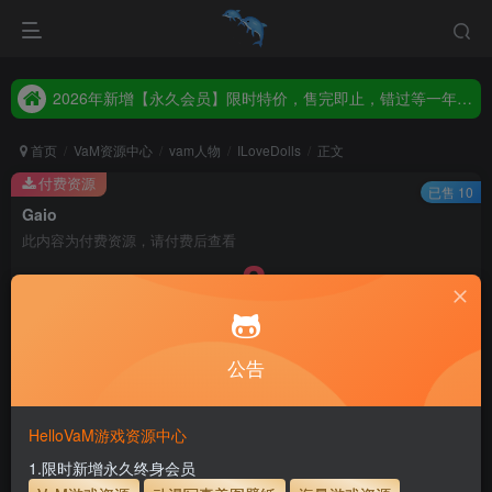
2026年新增【永久会员】限时特价，售完即止，错过等一年！！！
统一解压码www.hellovam.com，如有备注以备注为准
2026年新增【永久会员】限时特价，售完即止，错过等一年！！！
统一解压码www.hellovam.com，如有备注以备注为准
首页
VaM资源中心
vam人物
ILoveDolls
正文
付费资源
已售 10
Gaio
此内容为付费资源，请付费后查看
3
币
免费
免费
月度会员
永久至尊会员
公告
立即购买
建议登录购买，如果购买后无法下载，请联系网站客服
HelloVaM游戏资源中心
永久至尊会员终生有效
会员免费下载资源
1.限时新增永久终身会员
主流网盘——高速下载
会员专属交流群
专人上传每天更新
支付页面打不开或支付后不跳转请联系QQ：3317425885