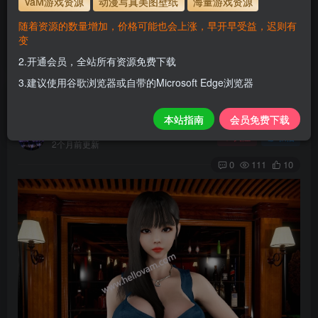
VaM游戏资源
动漫写真美图壁纸
海量游戏资源
使用方法
解压后，放进文件夹AddonPackages即可，更多请看本
随着资源的数量增加，价格可能也会上涨，早开早受益，迟则有
站教程
变
解压码为本网址
www.hellovam.com
2.开通会员，全站所有资源免费下载
3.建议使用谷歌浏览器或自带的Microsoft Edge浏览器
A013
本站指南
会员免费下载
H
关注
私信
2个月前更新
0
111
10