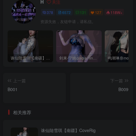
H
关注
378
6572
131
127
118W+
资源失效，友链申请，请私信。
诛仙陆雪琪【南疆】CoveRig
剑来-宁姚qiaqia.ningyao-re.1
上一篇
下一篇
B001
B009
相关推荐
诛仙陆雪琪【南疆】CoveRig