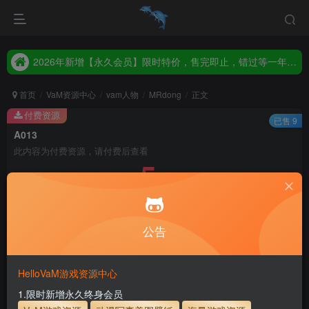
2026年新增【永久会员】限时特价，售完即止，错过等一年！！！
统一解压码www.hellovam.com，如有备注以备注为准
2026年新增【永久会员】限时特价，售完即止，错过等一年！！！
统一解压码www.hellovam.com，如有备注以备注为准
首页
VaM资源中心
vam人物
MRdong
正文
付费资源
已售 9
A013
此内容为付费资源，请付费后查看
5
30
币
币
免费
免费
月度会员
永久至尊会员
公告
立即购买
建议登录购买，如果购买后无法下载，请联系网站客服
HelloVaM游戏资源中心
永久至尊会员终生有效
会员免费下载资源
1.限时新增永久终身会员
主流网盘——高速下载
会员专属交流群
专人上传每天更新
支付页面打不开或支付后不跳转请联系QQ：3317425885