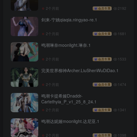
2个月前
2192
会员专属
剑来-宁姚qiaqia.ningyao-re.1
2个月前
1681
会员专属
鸣潮琳奈moonlight.琳奈.1
2个月前
1533
会员专属
完美世界柳神Archer.LiuShenWuDiDao.1
2个月前
1474
会员专属
鸣潮卡提希娅Dnaddr-
Cartethyia_P_v1_25_8_24.1
2个月前
1341
会员专属
鸣潮达妮娅moonlight.达尼亚.1
2个月前
1098
会员专属