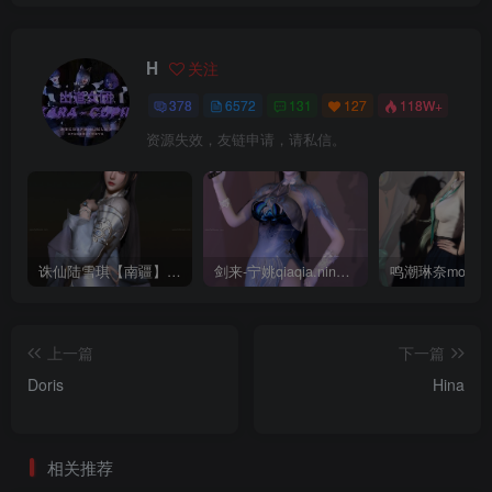
H
关注
378
6572
131
127
118W+
资源失效，友链申请，请私信。
诛仙陆雪琪【南疆】CoveRig
剑来-宁姚qiaqia.ningyao-re.1
上一篇
下一篇
Doris
Hina
相关推荐