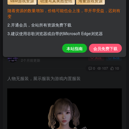
VaM游戏资源
动漫写真美图壁纸
海量游戏资源
使用方法
解压后，放进文件夹AddonPackages即可，更多请看本
随着资源的数量增加，价格可能也会上涨，早开早受益，迟则有
站教程
变
www.hellovam.com
解压密码
2.开通会员，全站所有资源免费下载
3.建议使用谷歌浏览器或自带的Microsoft Edge浏览器
Edda
本站指南
会员免费下载
H
关注
私信
2个月前更新
0
107
10
人物无服装，展示服装为游戏内置服装