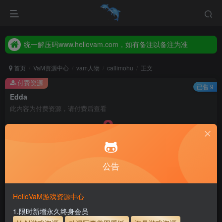
统一解压码www.hellovam.com，如有备注以备注为准
2026年新增【永久会员】限时特价，售完即止，错过等一年！！！
统一解压码www.hellovam.com，如有备注以备注为准
首页
VaM资源中心
vam人物
callimohu
正文
付费资源
已售 9
Edda
此内容为付费资源，请付费后查看
3
5
币
币
免费
免费
月度会员
永久至尊会员
公告
立即购买
建议登录购买，如果购买后无法下载，请联系网站客服
HelloVaM游戏资源中心
永久至尊会员终生有效
会员免费下载资源
1.限时新增永久终身会员
主流网盘——高速下载
会员专属交流群
专人上传每天更新
支付页面打不开或支付后不跳转请联系QQ：3317425885