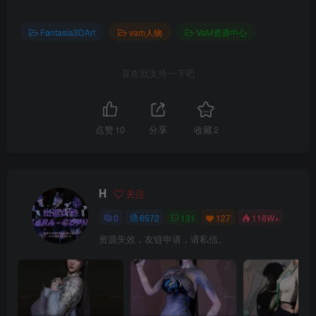
Fantasia3DArt
vam人物
VaM资源中心
喜欢就支持一下吧
点赞
10
分享
收藏
2
H
关注
0
6572
131
127
118W+
资源失效，友链申请，请私信。