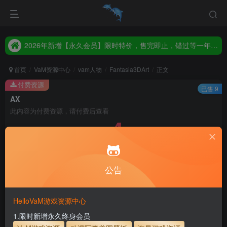
2026年新增【永久会员】限时特价，售完即止，错过等一年！！！
统一解压码www.hellovam.com，如有备注以备注为准
2026年新增【永久会员】限时特价，售完即止，错过等一年！！！
统一解压码www.hellovam.com，如有备注以备注为准
首页
VaM资源中心
vam人物
Fantasia3DArt
正文
付费资源
已售 9
AX
此内容为付费资源，请付费后查看
4
币
免费
免费
月度会员
永久至尊会员
公告
立即购买
建议登录购买，如果购买后无法下载，请联系网站客服
HelloVaM游戏资源中心
永久至尊会员终生有效
会员免费下载资源
1.限时新增永久终身会员
主流网盘——高速下载
会员专属交流群
专人上传每天更新
支付页面打不开或支付后不跳转请联系QQ：3317425885