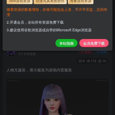
VaM游戏资源
动漫写真美图壁纸
海量游戏资源
使用方法
解压后，放进文件夹AddonPackages即可，更多请看本
随着资源的数量增加，价格可能也会上涨，早开早受益，迟则有
站教程
变
www.hellovam.com
解压密码
2.开通会员，全站所有资源免费下载
3.建议使用谷歌浏览器或自带的Microsoft Edge浏览器
AX
本站指南
会员免费下载
H
关注
私信
2个月前更新
0
112
10
人物无服装，展示服装为游戏内置服装