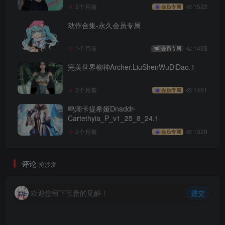
2个月前
1522
会员专属
动作合集-永久会员专属
1个月前
1493
会员专属
完美世界柳神Archer.LiuShenWuDiDao.1
2个月前
1461
会员专属
鸣潮卡提希娅Dnaddr-
Cartethyia_P_v1_25_8_24.1
2个月前
1329
会员专属
评论
抢沙发
欢迎您留下宝贵的见解！
提交