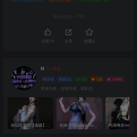
喜欢就支持一下吧
点赞
10
分享
收藏
2
H
关注
378
6572
131
128
119W+
资源失效，友链申请，请私信。
诛仙陆雪琪【南疆】CoveRig
剑来-宁姚qiaqia.ningyao-re.1