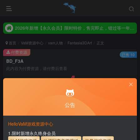
2026年新增【永久会员】限时特价，售完即止，错过等一年！！！
统一解压码www.hellovam.com，如有备注以备注为准
2026年新增【永久会员】限时特价，售完即止，错过等一年！！！
统一解压码www.hellovam.com，如有备注以备注为准
首页
VaM资源中心
vam人物
Fantasia3DArt
正文
付费资源
已售 10
BD_F3A
此内容为付费资源，请付费后查看
4
币
免费
免费
月度会员
永久至尊会员
公告
立即购买
建议登录购买，如果购买后无法下载，请联系网站客服
HelloVaM游戏资源中心
永久至尊会员终生有效
会员免费下载资源
1.限时新增永久终身会员
主流网盘——高速下载
会员专属交流群
专人上传每天更新
支付页面打不开或支付后不跳转请联系QQ：3317425885