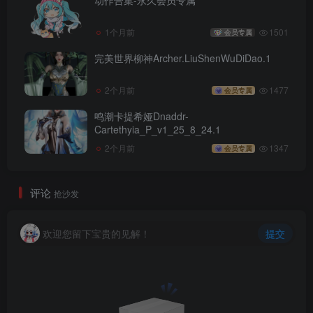
动作合集-永久会员专属
1个月前
1501
会员专属
完美世界柳神Archer.LiuShenWuDiDao.1
2个月前
1477
会员专属
鸣潮卡提希娅Dnaddr-
Cartethyia_P_v1_25_8_24.1
2个月前
1347
会员专属
评论
抢沙发
欢迎您留下宝贵的见解！
提交