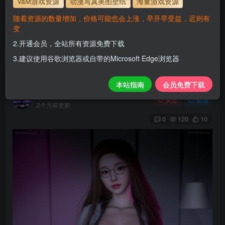
VaM游戏资源
动漫写真美图壁纸
海量游戏资源
使用方法
解压后，放进文件夹AddonPackages即可，更多请看本
随着资源的数量增加，价格可能也会上涨，早开早受益，迟则有
站教程
变
www.hellovam.com
解压密码
2.开通会员，全站所有资源免费下载
3.建议使用谷歌浏览器或自带的Microsoft Edge浏览器
BD_F3A
本站指南
会员免费下载
H
关注
私信
2个月前更新
0
120
10