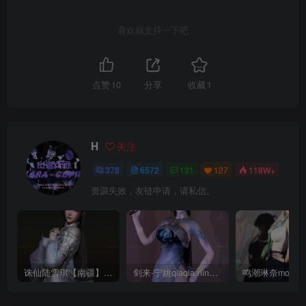
喜欢就支持一下吧
点赞
10
分享
收藏
1
H
关注
378
6572
131
127
118W+
资源失效，友链申请，请私信。
诛仙陆雪琪【南疆】CoveRig
剑来-宁姚qiaqia.ningyao-re.1