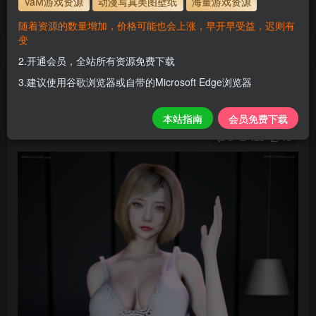
VaM游戏资源
动漫写真美图壁纸
海量游戏资源
站教程
www.hellovam.com
解压密码
随着资源的数量增加，价格可能也会上涨，早开早受益，迟则有
变
2.开通会员，全站所有资源免费下载
BF_F3A
3.建议使用谷歌浏览器或自带的Microsoft Edge浏览器
H
关注
私信
本站指南
会员免费下载
2个月前更新
0
125
10