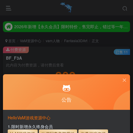
2026年新增【永久会员】限时特价，售完即止，错过等一年！！！
统一解压码www.hellovam.com，如有备注以备注为准
2026年新增【永久会员】限时特价，售完即止，错过等一年！！！
统一解压码www.hellovam.com，如有备注以备注为准
首页
VaM资源中心
vam人物
Fantasia3DArt
正文
付费资源
已售 11
BF_F3A
此内容为付费资源，请付费后查看
300
积分
3
1
月度会员
永久至尊会员
公告
登录购买
永久至尊会员终生有效
会员免费下载资源
主流网盘——高速下载
会员专属交流群
专人上传每天更新
HelloVaM游戏资源中心
支付页面打不开或支付后不跳转请联系QQ：3317425885
1.限时新增永久终身会员
使用方法
解压后，放进文件夹AddonPackages即可，更多请看本