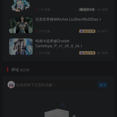
1个月前
1495
会员专属
完美世界柳神Archer.LiuShenWuDiDao.1
2个月前
1471
会员专属
鸣潮卡提希娅Dnaddr-
Cartethyia_P_v1_25_8_24.1
2个月前
1339
会员专属
评论
抢沙发
欢迎您留下宝贵的见解！
提交