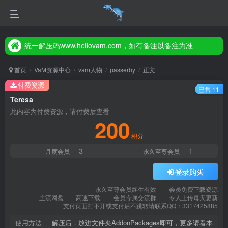
统一解压码www.hellovam.com，如有备注以备注为准
首页
VaM资源中心
vam人物
passerby
正文
付费资源
已售 11
Teresa
此内容为付费资源，请付费后查看
200
积分
3
1
月度会员
永久至尊会员
登录购买
永久至尊会员终生有效
会员免费下载资源
主流网盘——高速下载
会员专属交流群
专人上传每天更新
支付页面打不开或支付后不跳转请联系QQ：3317425885
使用方法
解压后，放进文件夹AddonPackages即可，更多请看本