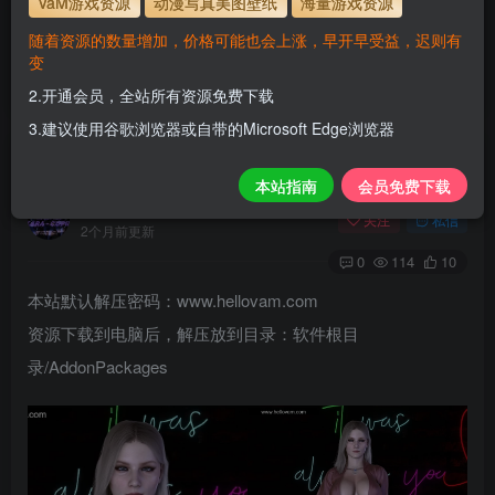
VaM游戏资源
动漫写真美图壁纸
海量游戏资源
使用方法
解压后，放进文件夹AddonPackages即可，更多请看本
随着资源的数量增加，价格可能也会上涨，早开早受益，迟则有
站教程
变
www.hellovam.com
解压密码
2.开通会员，全站所有资源免费下载
3.建议使用谷歌浏览器或自带的Microsoft Edge浏览器
JD.Lacey_Swede.2
本站指南
会员免费下载
H
关注
私信
2个月前更新
0
114
10
本站默认解压密码：www.hellovam.com
资源下载到电脑后，解压放到目录：软件根目
录/AddonPackages