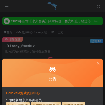
2026年新增【永久会员】限时特价，售完即止，错过等一年！！！
统一解压码www.hellovam.com，如有备注以备注为准
2026年新增【永久会员】限时特价，售完即止，错过等一年！！！
统一解压码www.hellovam.com，如有备注以备注为准
首页
VaM资源中心
vam人物
JD
正文
付费资源
已售 10
JD.Lacey_Swede.2
此内容为付费资源，请付费后查看
5
30
币
币
免费
免费
月度会员
永久至尊会员
公告
立即购买
建议登录购买，如果购买后无法下载，请联系网站客服
HelloVaM游戏资源中心
永久至尊会员终生有效
会员免费下载资源
1.限时新增永久终身会员
主流网盘——高速下载
会员专属交流群
专人上传每天更新
支付页面打不开或支付后不跳转请联系QQ：3317425885