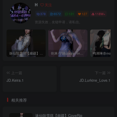
H
关注
378
6572
131
127
118W+
资源失效，友链申请，请私信。
诛仙陆雪琪【南疆】CoveRig
剑来-宁姚qiaqia.ningyao-re.1
上一篇
下一篇
JD.Keira.1
JD.Lurkine_Love.1
相关推荐
诛仙陆雪琪【南疆】CoveRig