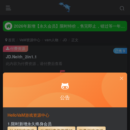
2026年新增【永久会员】限时特价，售完即止，错过等一年！！！
统一解压码www.hellovam.com，如有备注以备注为准
2026年新增【永久会员】限时特价，售完即止，错过等一年！！！
统一解压码www.hellovam.com，如有备注以备注为准
首页
VaM资源中心
vam人物
JD
正文
付费资源
已售 9
JD.Neith_2in1.1
此内容为付费资源，请付费后查看
5
30
币
币
免费
免费
月度会员
永久至尊会员
公告
立即购买
建议登录购买，如果购买后无法下载，请联系网站客服
HelloVaM游戏资源中心
永久至尊会员终生有效
会员免费下载资源
1.限时新增永久终身会员
主流网盘——高速下载
会员专属交流群
专人上传每天更新
支付页面打不开或支付后不跳转请联系QQ：3317425885