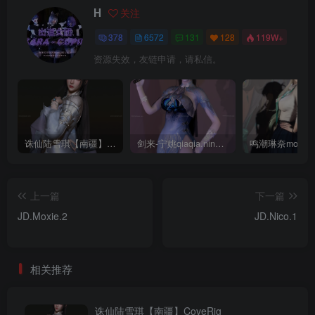
H
关注
378
6572
131
128
119W+
资源失效，友链申请，请私信。
诛仙陆雪琪【南疆】CoveRig
剑来-宁姚qiaqia.ningyao-re.1
上一篇
下一篇
JD.Moxie.2
JD.Nico.1
相关推荐
诛仙陆雪琪【南疆】CoveRig