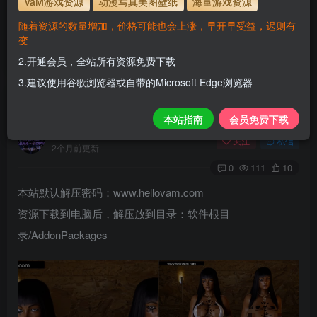
VaM游戏资源
动漫写真美图壁纸
海量游戏资源
使用方法
解压后，放进文件夹AddonPackages即可，更多请看本
随着资源的数量增加，价格可能也会上涨，早开早受益，迟则有
站教程
变
www.hellovam.com
解压密码
2.开通会员，全站所有资源免费下载
3.建议使用谷歌浏览器或自带的Microsoft Edge浏览器
JD.Neith_2in1.1
本站指南
会员免费下载
H
关注
私信
2个月前更新
0
111
10
本站默认解压密码：www.hellovam.com
资源下载到电脑后，解压放到目录：软件根目
录/AddonPackages