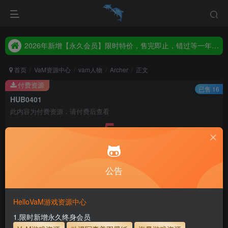
2026年新增【永久会员】限时特价，售完即止，错过等一年！！！
统一解压码www.hellovam.com，如有备注以备注为准
2026年新增【永久会员】限时特价，售完即止，错过等一年！！！
统一解压码www.hellovam.com，如有备注以备注为准
首页
VaM资源中心
vam人物
Archer
正文
付费资源
已售 16
HUB0401
此内容为付费资源，请付费后查看
5
30
币
币
免费
免费
月度会员
永久至尊会员
公告
立即购买
建议登录购买，如果购买后无法下载，请联系网站客服
HelloVaM游戏资源中心
永久至尊会员终生有效
会员免费下载资源
1.限时新增永久终身会员
主流网盘——高速下载
会员专属交流群
专人上传每天更新
支付页面打不开或支付后不跳转请联系QQ：3317425885