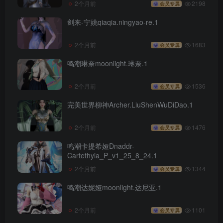
2个月前
2198
会员专属
剑来-宁姚qiaqia.ningyao-re.1
2个月前
1683
会员专属
鸣潮琳奈moonlight.琳奈.1
2个月前
1536
会员专属
完美世界柳神Archer.LiuShenWuDiDao.1
2个月前
1476
会员专属
鸣潮卡提希娅Dnaddr-
Cartethyia_P_v1_25_8_24.1
2个月前
1344
会员专属
鸣潮达妮娅moonlight.达尼亚.1
2个月前
1101
会员专属