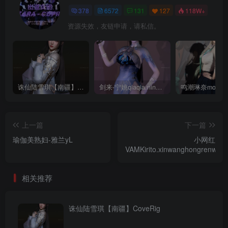
378
6572
131
127
118W+
资源失效，友链申请，请私信。
诛仙陆雪琪【南疆】CoveRig
剑来-宁姚qiaqia.ningyao-re.1
上一篇
下一篇
瑜伽美熟妇-雅兰yL
小网红
VAMKirito.xinwanghongrenwu.1
相关推荐
诛仙陆雪琪【南疆】CoveRig