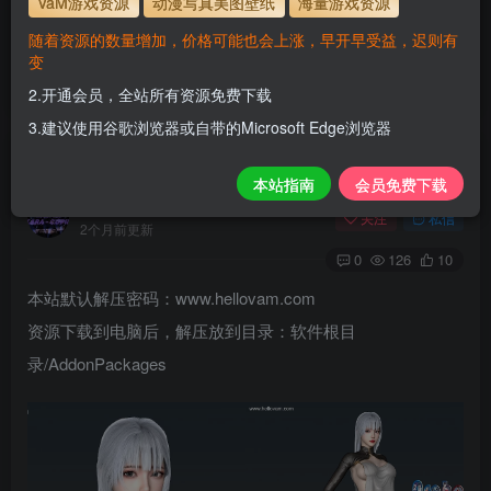
VaM游戏资源
动漫写真美图壁纸
海量游戏资源
使用方法
解压后，放进文件夹AddonPackages即可，更多请看本
随着资源的数量增加，价格可能也会上涨，早开早受益，迟则有
站教程
变
www.hellovam.com
解压密码
2.开通会员，全站所有资源免费下载
3.建议使用谷歌浏览器或自带的Microsoft Edge浏览器
HUB0401
本站指南
会员免费下载
H
关注
私信
2个月前更新
0
126
10
本站默认解压密码：www.hellovam.com
资源下载到电脑后，解压放到目录：软件根目
录/AddonPackages