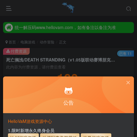
统一解压码www.hellovam.com，如有备注以备注为准
2026年新增【永久会员】限时特价，售完即止，错过等一年！！！
统一解压码www.hellovam.com，如有备注以备注为准
首页
电脑游戏
动作冒险
正文
付费资源
已售 11
死亡搁浅/DEATH STRANDING（v1.05版联动赛博朋克2077内容）
此内容为付费资源，请付费后查看
100
积分
10
1
月度会员
永久至尊会员
公告
登录购买
永久至尊会员终生有效
会员免费下载资源
主流网盘——高速下载
会员专属交流群
专人上传每天更新
HelloVaM游戏资源中心
支付页面打不开或支付后不跳转请联系QQ：3317425885
1.限时新增永久终身会员
482252
解压密码