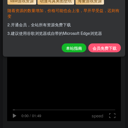
VaM游戏资源
动漫写真美图壁纸
海量游戏资源
随着资源的数量增加，价格可能也会上涨，早开早受益，迟则有
变
死亡搁浅/DEATH STRANDING（v1.05版联动赛
2.开通会员，全站所有资源免费下载
博朋克2077内容）
3.建议使用谷歌浏览器或自带的Microsoft Edge浏览器
H
关注
私信
8个月前更新
本站指南
会员免费下载
0
113
10
speed
0:00
/
01:49