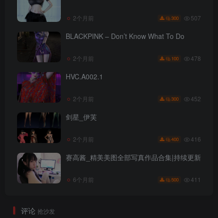
507
2个月前
300
BLACKPINK – Don’t Know What To Do
478
2个月前
100
HVC.A002.1
452
2个月前
300
剑星_伊芙
416
2个月前
400
赛高酱_精美美图全部写真作品合集|持续更新
411
6个月前
500
评论
抢沙发