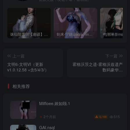
诛仙陆雪琪【南疆】CoveRig
剑来-宁姚qiaqia.ningyao-re.1
上一篇
下一篇
文明6-文明VI（更新
霍格沃茨之遗-霍格沃兹遗产
v1.0.12.58 +含5/4/3/）
数码豪华版
（V1117238.10461750+DLC+
典+独占内容）
相关推荐
Milfloee.姬如颐.1
515
2个月前
100
GAI.nsql