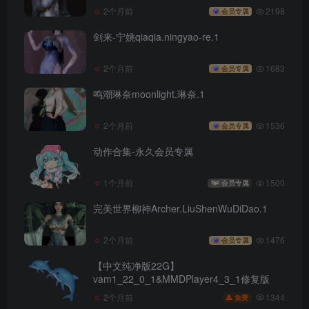
2个月前
2198
会员专属
剑来-宁姚qiaqia.ningyao-re.1
2个月前
1683
会员专属
鸣潮琳奈moonlight.琳奈.1
2个月前
1536
会员专属
动作合集-永久会员专属
1个月前
1500
会员专属
完美世界柳神Archer.LiuShenWuDiDao.1
2个月前
1476
会员专属
【中文纯净版22G】
vam1_22_0_1&MMDPlayer4_3_1修复版
1344
2个月前
免费