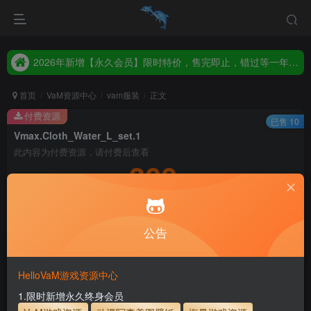
2026年新增【永久会员】限时特价，售完即止，错过等一年！！！
统一解压码www.hellovam.com，如有备注以备注为准
2026年新增【永久会员】限时特价，售完即止，错过等一年！！！
统一解压码www.hellovam.com，如有备注以备注为准
首页
VaM资源中心
vam服装
正文
付费资源
已售 10
Vmax.Cloth_Water_L_set.1
此内容为付费资源，请付费后查看
300
积分
5
1
月度会员
永久至尊会员
公告
登录购买
永久至尊会员终生有效
会员免费下载资源
主流网盘——高速下载
会员专属交流群
专人上传每天更新
HelloVaM游戏资源中心
支付页面打不开或支付后不跳转请联系QQ：3317425885
1.限时新增永久终身会员
服装使用教程