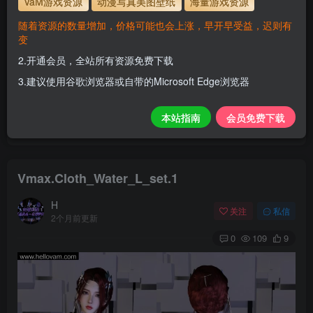
VaM游戏资源
动漫写真美图壁纸
海量游戏资源
解压密码
www.hellovam.com
随着资源的数量增加，价格可能也会上涨，早开早受益，迟则有
变
2.开通会员，全站所有资源免费下载
开通会员【免费下载】全站资源！
3.建议使用谷歌浏览器或自带的Microsoft Edge浏览器
1.为了资源不失效！请不要在线解压！
2.请先保存到自己网盘后再下载！
本站指南
会员免费下载
3.有任何问题请联系客服或评论留言。
Vmax.Cloth_Water_L_set.1
H
关注
私信
2个月前更新
0
109
9