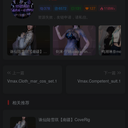
378
6572
131
127
118W+
资源失效，友链申请，请私信。
诛仙陆雪琪【南疆】CoveRig
剑来-宁姚qiaqia.ningyao-re.1
上一篇
下一篇
Vmax.Cloth_mar_cos_set.1
Vmax.Competent_suit.1
相关推荐
诛仙陆雪琪【南疆】CoveRig