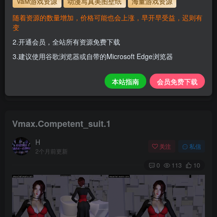
VaM游戏资源
动漫写真美图壁纸
海量游戏资源
解压密码
www.hellovam.com
随着资源的数量增加，价格可能也会上涨，早开早受益，迟则有
变
2.开通会员，全站所有资源免费下载
开通会员【免费下载】全站资源！
3.建议使用谷歌浏览器或自带的Microsoft Edge浏览器
1.为了资源不失效！请不要在线解压！
2.请先保存到自己网盘后再下载！
本站指南
会员免费下载
3.有任何问题请联系客服或评论留言。
Vmax.Competent_suit.1
H
关注
私信
2个月前更新
0
113
10