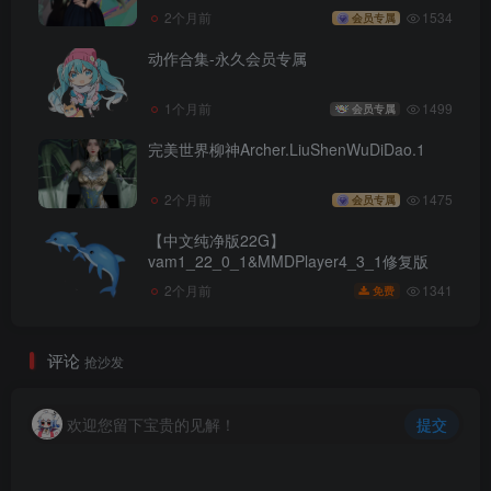
2个月前
1534
会员专属
动作合集-永久会员专属
1个月前
1499
会员专属
完美世界柳神Archer.LiuShenWuDiDao.1
2个月前
1475
会员专属
【中文纯净版22G】
vam1_22_0_1&MMDPlayer4_3_1修复版
1341
2个月前
免费
评论
抢沙发
欢迎您留下宝贵的见解！
提交