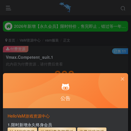
2026年新增【永久会员】限时特价，售完即止，错过等一年！！！
统一解压码www.hellovam.com，如有备注以备注为准
2026年新增【永久会员】限时特价，售完即止，错过等一年！！！
统一解压码www.hellovam.com，如有备注以备注为准
首页
VaM资源中心
vam服装
正文
付费资源
已售 11
Vmax.Competent_suit.1
此内容为付费资源，请付费后查看
300
积分
5
1
月度会员
永久至尊会员
公告
登录购买
永久至尊会员终生有效
会员免费下载资源
主流网盘——高速下载
会员专属交流群
专人上传每天更新
HelloVaM游戏资源中心
支付页面打不开或支付后不跳转请联系QQ：3317425885
1.限时新增永久终身会员
服装使用教程