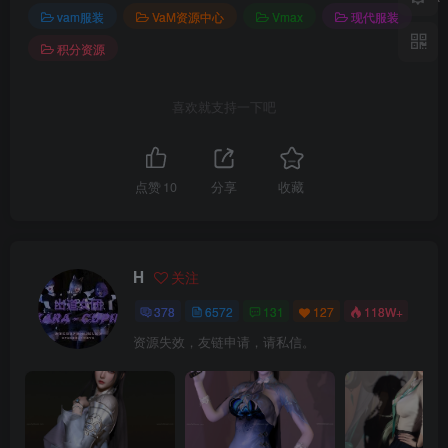
vam服装
VaM资源中心
Vmax
现代服装
积分资源
喜欢就支持一下吧
点赞
10
分享
收藏
H
关注
378
6572
131
127
118W+
资源失效，友链申请，请私信。